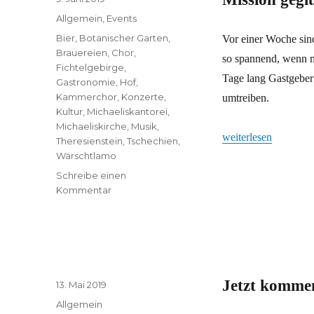
am
Kategorien
Allgemein
,
Events
Schlagwörter
Bier
,
Botanischer Garten
,
Vor einer Woche sind
Brauereien
,
Chor
,
so spannend, wenn m
Fichtelgebirge
,
Tage lang Gastgeber
Gastronomie
,
Hof
,
Kammerchor
,
Konzerte
,
umtreiben.
Kultur
,
Michaeliskantorei
,
Michaeliskirche
,
Musik
,
„Mission geglückt“
weiterlesen
Theresienstein
,
Tschechien
,
Wärschtlamo
Schreibe einen
zu
Kommentar
Mission
geglückt
Jetzt kommen
Veröffentlicht
13. Mai 2019
am
Kategorien
Allgemein