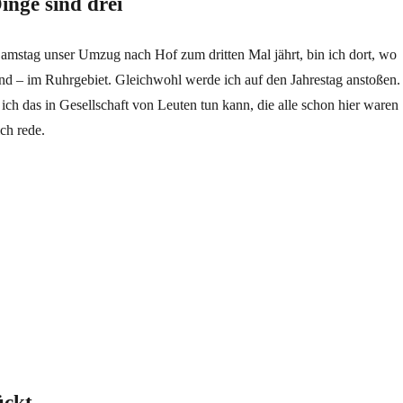
inge sind drei
Samstag unser Umzug nach Hof zum dritten Mal jährt, bin ich dort, wo
d – im Ruhrgebiet. Gleichwohl werde ich auf den Jahrestag anstoßen.
 ich das in Gesellschaft von Leuten tun kann, die alle schon hier waren
ch rede.
ind drei“
ückt