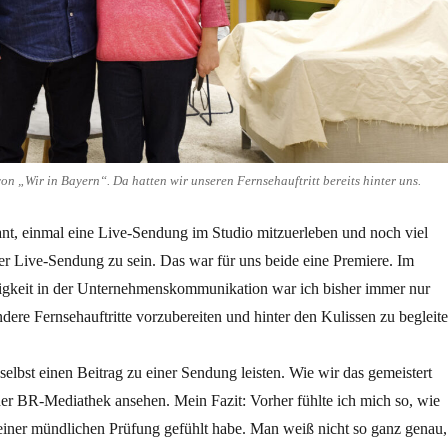
von „Wir in Bayern“. Da hatten wir unseren Fernsehauftritt bereits hinter uns.
sant, einmal eine Live-Sendung im Studio mitzuerleben und noch viel
ner Live-Sendung zu sein. Das war für uns beide eine Premiere. Im
gkeit in der Unternehmenskommunikation war ich bisher immer nur
andere Fernsehauftritte vorzubereiten und hinter den Kulissen zu begleite
 selbst einen Beitrag zu einer Sendung leisten. Wie wir das gemeistert
der BR-Mediathek ansehen. Mein Fazit: Vorher fühlte ich mich so, wie
einer mündlichen Prüfung gefühlt habe. Man weiß nicht so ganz genau,