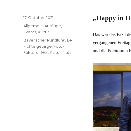
„Happy in H
Veröffentlicht
17. Oktober 2021
am
Kategorien
Allgemein
,
Ausflüge
,
Events
,
Kultur
Das war das Fazit d
Schlagwörter
Bayerischer Rundfunk
,
BR
,
vergangenen Freitag
Fichtelgebirge
,
Foto-
und die Fototouren b
Faktorei
,
Hof
,
Kultur
,
Natur