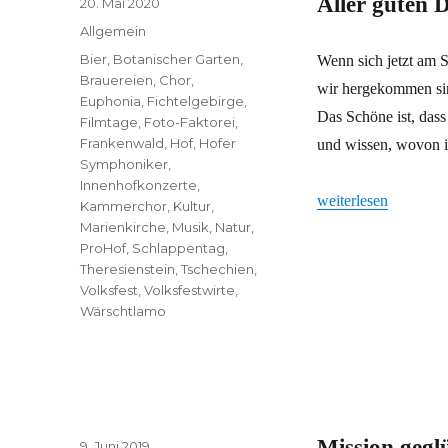
Aller guten D
Veröffentlicht
20. Mai 2020
am
Kategorien
Allgemein
Schlagwörter
Bier
,
Botanischer Garten
,
Wenn sich jetzt am 
Brauereien
,
Chor
,
wir hergekommen sin
Euphonia
,
Fichtelgebirge
,
Das Schöne ist, dass
Filmtage
,
Foto-Faktorei
,
Frankenwald
,
Hof
,
Hofer
und wissen, wovon i
Symphoniker
,
Innenhofkonzerte
,
„Aller guten Dinge s
weiterlesen
Kammerchor
,
Kultur
,
Marienkirche
,
Musik
,
Natur
,
ProHof
,
Schlappentag
,
Theresienstein
,
Tschechien
,
Volksfest
,
Volksfestwirte
,
Wärschtlamo
Mission gegl
Veröffentlicht
9. Juni 2019