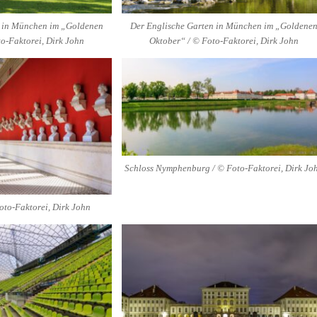
n in München im „Goldenen
Der Englische Garten in München im „Goldene
o-Faktorei, Dirk John
Oktober“ / © Foto-Faktorei, Dirk John
Schloss Nymphenburg / © Foto-Faktorei, Dirk Jo
oto-Faktorei, Dirk John