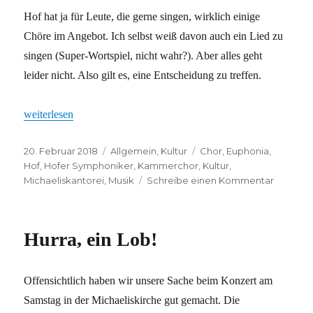
Hof hat ja für Leute, die gerne singen, wirklich einige
Chöre im Angebot. Ich selbst weiß davon auch ein Lied zu
singen (Super-Wortspiel, nicht wahr?). Aber alles geht
leider nicht. Also gilt es, eine Entscheidung zu treffen.
„Qual der Wahl“
weiterlesen
Veröffentlicht
Kategorien
Schlagwörter
20. Februar 2018
Allgemein
,
Kultur
Chor
,
Euphonia
,
am
Hof
,
Hofer Symphoniker
,
Kammerchor
,
Kultur
,
zu
Michaeliskantorei
,
Musik
Schreibe einen Kommentar
Qual
der
Wahl
Hurra, ein Lob!
Offensichtlich haben wir unsere Sache beim Konzert am
Samstag in der Michaeliskirche gut gemacht. Die