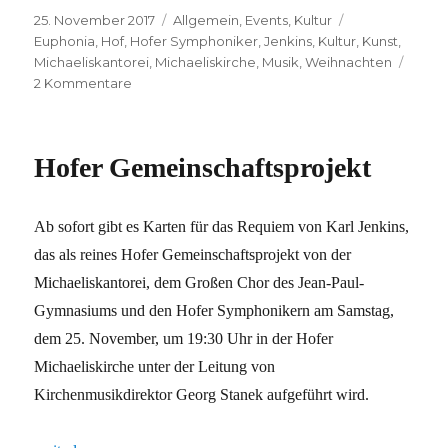
Veröffentlicht
Kategorien
Schlagwörter
25. November 2017
Allgemein
,
Events
,
Kultur
am
Euphonia
,
Hof
,
Hofer Symphoniker
,
Jenkins
,
Kultur
,
Kunst
,
Michaeliskantorei
,
Michaeliskirche
,
Musik
,
Weihnachten
zu
2 Kommentare
Jetzt
gilt
es!
Hofer Gemeinschaftsprojekt
Ab sofort gibt es Karten für das Requiem von Karl Jenkins,
das als reines Hofer Gemeinschaftsprojekt von der
Michaeliskantorei, dem Großen Chor des Jean-Paul-
Gymnasiums und den Hofer Symphonikern am Samstag,
dem 25. November, um 19:30 Uhr in der Hofer
Michaeliskirche unter der Leitung von
Kirchenmusikdirektor Georg Stanek aufgeführt wird.