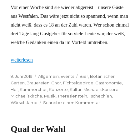
Vor einer Woche sind sie wieder abgereist – unsere Gäste
aus Westfalen. Das wäre jetzt nicht so spannend, wenn man
nicht weiß, dass es 18 an der Zahl waren. Wer schon einmal
drei Tage lang Gastgeber für so viele Leute war, der weiß,
welche Gedanken einen da im Vorfeld umtreiben.
„Mission geglückt“
weiterlesen
Veröffentlicht
Kategorien
Schlagwörter
9. Juni 2019
Allgemein
,
Events
Bier
,
Botanischer
am
Garten
,
Brauereien
,
Chor
,
Fichtelgebirge
,
Gastronomie
,
Hof
,
Kammerchor
,
Konzerte
,
Kultur
,
Michaeliskantorei
,
Michaeliskirche
,
Musik
,
Theresienstein
,
Tschechien
,
zu
Wärschtlamo
Schreibe einen Kommentar
Mission
geglückt
Qual der Wahl