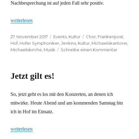
Nachbesprechung ist auf jeden Fall sehr positiv.
„Hurra, ein Lob!“
weiterlesen
Veröffentlicht
Kategorien
Schlagwörter
27. November 2017
Events
,
Kultur
Chor
,
Frankenpost
,
am
Hof
,
Hofer Symphoniker
,
Jenkins
,
Kultur
,
Michaeliskantorei
,
zu
Michaeliskirche
,
Musik
Schreibe einen Kommentar
Hurra,
ein
Lob!
Jetzt gilt es!
So, jetzt geht es los mit den Konzerten, an denen ich
mitwirke. Heute Abend und am kommenden Samstag bin
ich in Hof im Einsatz.
„Jetzt gilt es!“
weiterlesen