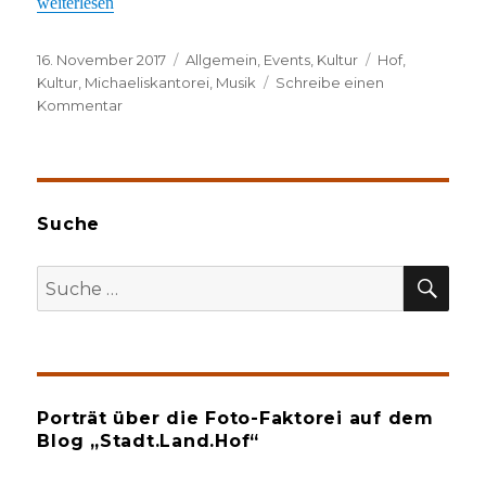
„Hofer Gemeinschaftsprojekt“
weiterlesen
Veröffentlicht
Kategorien
Schlagwörter
16. November 2017
Allgemein
,
Events
,
Kultur
Hof
,
am
Kultur
,
Michaeliskantorei
,
Musik
Schreibe einen
zu
Kommentar
Hofer
Gemeinschaftsprojekt
Suche
SU
Suche
nach:
Porträt über die Foto-Faktorei auf dem
Blog „Stadt.Land.Hof“