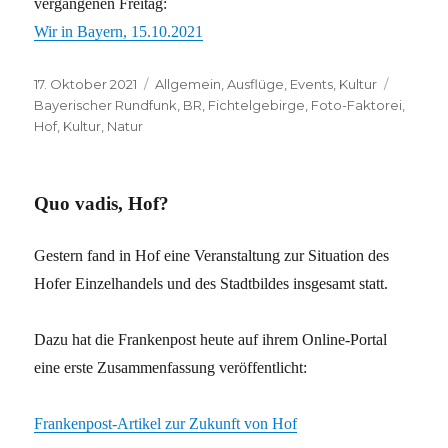
vergangenen Freitag:
Wir in Bayern, 15.10.2021
Veröffentlicht
Kategorien
Schlagw
17. Oktober 2021
Allgemein
,
Ausflüge
,
Events
,
Kultur
am
Bayerischer Rundfunk
,
BR
,
Fichtelgebirge
,
Foto-Faktorei
,
Hof
,
Kultur
,
Natur
Quo vadis, Hof?
Gestern fand in Hof eine Veranstaltung zur Situation des
Hofer Einzelhandels und des Stadtbildes insgesamt statt.
Dazu hat die Frankenpost heute auf ihrem Online-Portal
eine erste Zusammenfassung veröffentlicht:
Frankenpost-Artikel zur Zukunft von Hof