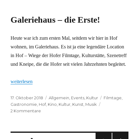
Hochfränkisches
Chorfestival
Galeriehaus – die Erste!
Heute war ich zum ersten Mal, seitdem wir hier in Hof
wohnen, im Galeriehaus. Es ist ja eine legendäre Location
in Hof – Wiege der Hofer Filmtage, Kulturstätte, Szenetreff
und Kneipe, die die Hofer seit vielen Jahrzehnten begleitet.
„Galeriehaus – die Erste!“
weiterlesen
Veröffentlicht
Kategorien
Schlagwörter
17. Oktober 2018
Allgemein
,
Events
,
Kultur
Filmtage
,
am
Gastronomie
,
Hof
,
Kino
,
Kultur
,
Kunst
,
Musik
zu
2 Kommentare
Galeriehaus
–
die
Erste!