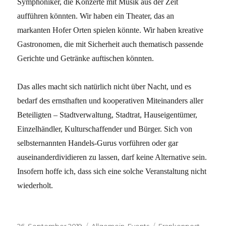
Symphoniker, die Konzerte mit Musik aus der Zeit
aufführen könnten. Wir haben ein Theater, das an
markanten Hofer Orten spielen könnte. Wir haben kreative
Gastronomen, die mit Sicherheit auch thematisch passende
Gerichte und Getränke auftischen könnten.
Das alles macht sich natürlich nicht über Nacht, und es
bedarf des ernsthaften und kooperativen Miteinanders aller
Beteiligten – Stadtverwaltung, Stadtrat, Hauseigentümer,
Einzelhändler, Kulturschaffender und Bürger. Sich von
selbsternannten Handels-Gurus vorführen oder gar
auseinanderdividieren zu lassen, darf keine Alternative sein.
Insofern hoffe ich, dass sich eine solche Veranstaltung nicht
wiederholt.
Veröffentlicht
Kategorien
Schlagwörter
26. September 2019
Allgemein
,
Events
Frankenpost
,