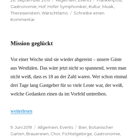
am
Gastronomie
,
Hof
,
Hofer Symphoniker
,
Kultur
,
Musik
,
Theresienstein
,
Wärschtlamo
Schreibe einen
zu
Kommentar
Quo
vadis,
Hof?
Mission geglückt
Vor einer Woche sind sie wieder abgereist – unsere Gäste
aus Westfalen. Das wäre jetzt nicht so spannend, wenn man
nicht weiß, dass es 18 an der Zahl waren. Wer schon einmal
drei Tage lang Gastgeber für so viele Leute war, der weiß,
welche Gedanken einen da im Vorfeld umtreiben.
„Mission geglückt“
weiterlesen
Veröffentlicht
Kategorien
Schlagwörter
9. Juni 2019
Allgemein
,
Events
Bier
,
Botanischer
am
Garten
,
Brauereien
,
Chor
,
Fichtelgebirge
,
Gastronomie
,