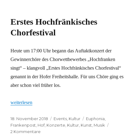
Hof
glänzt
und
Erstes Hochfränkisches
spiegelt
Chorfestival
Heute um 17:00 Uhr begann das Auftaktkonzert der
Gewinnerchöre des Chorwettbewerbes „Hochfranken
singt“ – klangvoll „Erstes Hochfränkisches Chorfestival“
genannt in der Hofer Freiheitshalle. Für uns Chöre ging es
aber schon viel früher los.
„Erstes Hochfränkisches Chorfestival“
weiterlesen
Veröffentlicht
Kategorien
Schlagwörter
18. November 2018
Events
,
Kultur
Euphonia
,
am
Frankenpost
,
Hof
,
Konzerte
,
Kultur
,
Kunst
,
Musik
zu
2 Kommentare
Erstes