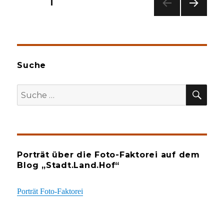
Seitennummerierung
SEITE
1
NÄC
der
HSTE
SEIT
Beiträge
E
Suche
SU
Suche
nach:
Porträt über die Foto-Faktorei auf dem
Blog „Stadt.Land.Hof“
Porträt Foto-Faktorei