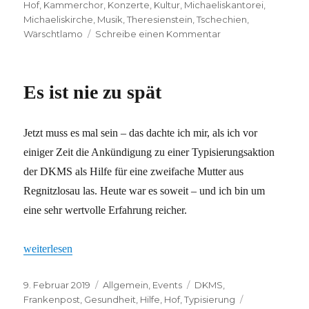
Hof
,
Kammerchor
,
Konzerte
,
Kultur
,
Michaeliskantorei
,
Michaeliskirche
,
Musik
,
Theresienstein
,
Tschechien
,
zu
Wärschtlamo
Schreibe einen Kommentar
Mission
geglückt
Es ist nie zu spät
Jetzt muss es mal sein – das dachte ich mir, als ich vor
einiger Zeit die Ankündigung zu einer Typisierungsaktion
der DKMS als Hilfe für eine zweifache Mutter aus
Regnitzlosau las. Heute war es soweit – und ich bin um
eine sehr wertvolle Erfahrung reicher.
„Es ist nie zu spät“
weiterlesen
Veröffentlicht
Kategorien
Schlagwörter
9. Februar 2019
Allgemein
,
Events
DKMS
,
am
Frankenpost
,
Gesundheit
,
Hilfe
,
Hof
,
Typisierung