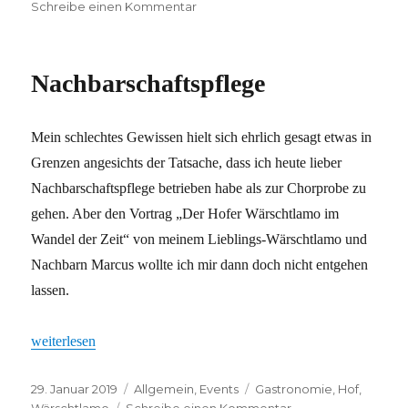
zu
Schreibe einen Kommentar
Es
ist
nie
Nachbarschaftspflege
zu
spät
Mein schlechtes Gewissen hielt sich ehrlich gesagt etwas in
Grenzen angesichts der Tatsache, dass ich heute lieber
Nachbarschaftspflege betrieben habe als zur Chorprobe zu
gehen. Aber den Vortrag „Der Hofer Wärschtlamo im
Wandel der Zeit“ von meinem Lieblings-Wärschtlamo und
Nachbarn Marcus wollte ich mir dann doch nicht entgehen
lassen.
„Nachbarschaftspflege“
weiterlesen
Veröffentlicht
Kategorien
Schlagwörter
29. Januar 2019
Allgemein
,
Events
Gastronomie
,
Hof
,
am
zu
Wärschtlamo
Schreibe einen Kommentar