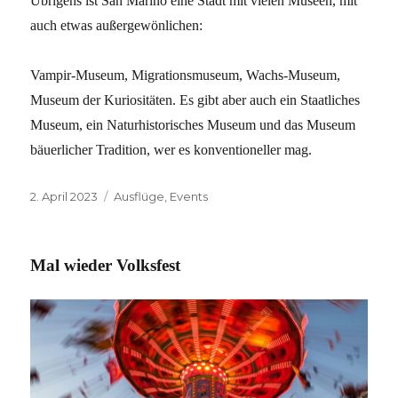
Übrigens ist San Marino eine Stadt mit vielen Museen, mit
auch etwas außergewönlichen:
Vampir-Museum, Migrationsmuseum, Wachs-Museum,
Museum der Kuriositäten. Es gibt aber auch ein Staatliches
Museum, ein Naturhistorisches Museum und das Museum
bäuerlicher Tradition, wer es konventioneller mag.
Veröffentlicht
Kategorien
2. April 2023
Ausflüge
,
Events
am
Mal wieder Volksfest