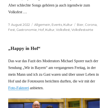
Aber schlechte Songs gehören ja auch irgendwie zum
Volksfest …
Veröffentlicht
Kategorien
Schlagwörter
7. August 2022
Allgemein
,
Events
,
Kultur
Bier
,
Corona
,
am
Fest
,
Gastronomie
,
Hof
,
Kultur
,
Volksfest
,
Volksfestwirte
„Happy in Hof“
Das war das Fazit des Moderators Michael Sporer nach der
Sendung „Wir in Bayern“ am vergangenen Freitag, in der
mein Mann und ich zu Gast waren und über unser Leben in
Hof und die Fototouren berichten durften, die wir mit der
Foto-Faktorei
anbieten.