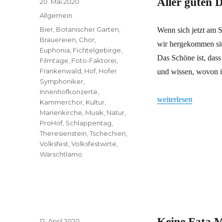
Aller guten D
Veröffentlicht
20. Mai 2020
am
Kategorien
Allgemein
Schlagwörter
Bier
,
Botanischer Garten
,
Wenn sich jetzt am 
Brauereien
,
Chor
,
wir hergekommen sin
Euphonia
,
Fichtelgebirge
,
Das Schöne ist, dass
Filmtage
,
Foto-Faktorei
,
Frankenwald
,
Hof
,
Hofer
und wissen, wovon i
Symphoniker
,
Innenhofkonzerte
,
„Aller guten Dinge s
weiterlesen
Kammerchor
,
Kultur
,
Marienkirche
,
Musik
,
Natur
,
ProHof
,
Schlappentag
,
Theresienstein
,
Tschechien
,
Volksfest
,
Volksfestwirte
,
Wärschtlamo
Keine Fata 
Veröffentlicht
12. April 2020