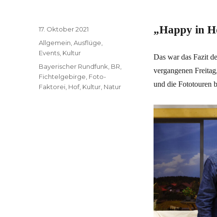
„Happy in H
Veröffentlicht
17. Oktober 2021
am
Kategorien
Allgemein
,
Ausflüge
,
Events
,
Kultur
Das war das Fazit d
Schlagwörter
Bayerischer Rundfunk
,
BR
,
vergangenen Freitag
Fichtelgebirge
,
Foto-
und die Fototouren b
Faktorei
,
Hof
,
Kultur
,
Natur