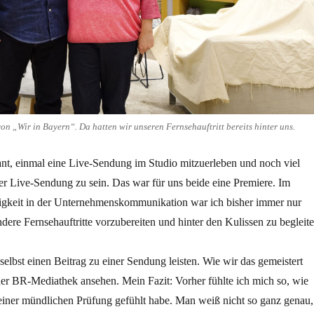
von „Wir in Bayern“. Da hatten wir unseren Fernsehauftritt bereits hinter uns.
sant, einmal eine Live-Sendung im Studio mitzuerleben und noch viel
ner Live-Sendung zu sein. Das war für uns beide eine Premiere. Im
gkeit in der Unternehmenskommunikation war ich bisher immer nur
andere Fernsehauftritte vorzubereiten und hinter den Kulissen zu begleite
 selbst einen Beitrag zu einer Sendung leisten. Wie wir das gemeistert
der BR-Mediathek ansehen. Mein Fazit: Vorher fühlte ich mich so, wie
einer mündlichen Prüfung gefühlt habe. Man weiß nicht so ganz genau,