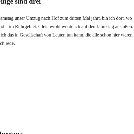
inge sind drei
Samstag unser Umzug nach Hof zum dritten Mal jährt, bin ich dort, wo
d – im Ruhrgebiet. Gleichwohl werde ich auf den Jahrestag anstoßen.
 ich das in Gesellschaft von Leuten tun kann, die alle schon hier waren
ch rede.
ind drei“
Morgana