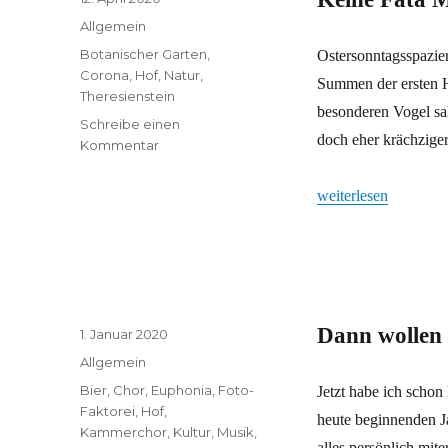
am
Kategorien
Allgemein
Schlagwörter
Botanischer Garten
,
Ostersonntagsspazie
Corona
,
Hof
,
Natur
,
Summen der ersten 
Theresienstein
besonderen Vogel sa
Schreibe einen
doch eher krächzige
zu
Kommentar
Keine
Fata
„Keine Fata Morgan
weiterlesen
Morgana
Dann wollen
Veröffentlicht
1. Januar 2020
am
Kategorien
Allgemein
Schlagwörter
Bier
,
Chor
,
Euphonia
,
Foto-
Jetzt habe ich schon
Faktorei
,
Hof
,
heute beginnenden J
Kammerchor
,
Kultur
,
Musik
,
alles persönlich mite