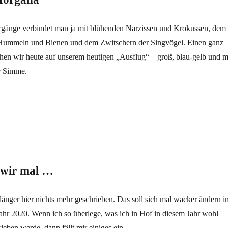
rgänge verbindet man ja mit blühenden Narzissen und Krokussen, dem
Hummeln und Bienen und dem Zwitschern der Singvögel. Einen ganz
hen wir heute auf unserem heutigen „Ausflug“ – groß, blau-gelb und m
r Simme.
a“
 wir mal …
 länger hier nichts mehr geschrieben. Das soll sich mal wacker ändern i
ahr 2020. Wenn ich so überlege, was ich in Hof in diesem Jahr wohl
rleben werde, dann fällt mir einiges ein.