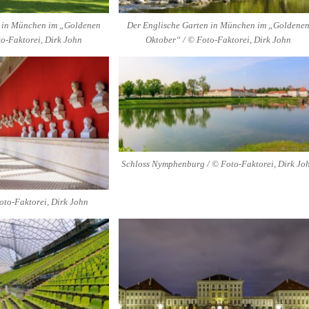
n in München im „Goldenen
Der Englische Garten in München im „Goldene
o-Faktorei, Dirk John
Oktober“ / © Foto-Faktorei, Dirk John
Schloss Nymphenburg / © Foto-Faktorei, Dirk Jo
oto-Faktorei, Dirk John