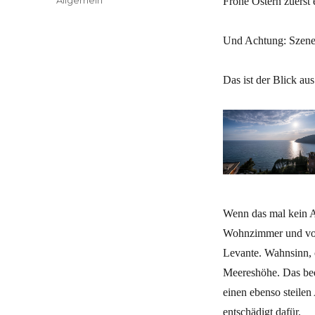
Frohe Ostern zuerst 
Und Achtung: Szene
Das ist der Blick au
Wenn das mal kein A
Wohnzimmer und von 
Levante. Wahnsinn, o
Meereshöhe. Das bede
einen ebenso steile
entschädigt dafür.