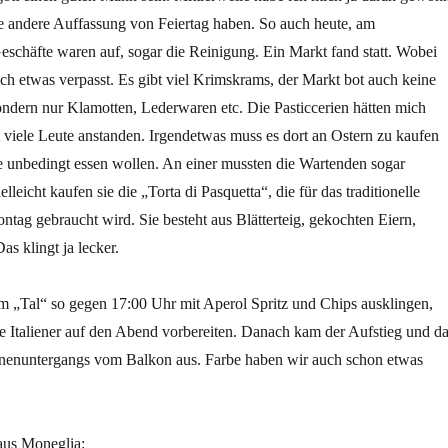
ine andere Auffassung von Feiertag haben. So auch heute, am
eschäfte waren auf, sogar die Reinigung. Ein Markt fand statt. Wobei
ich etwas verpasst. Es gibt viel Krimskrams, der Markt bot auch keine
ondern nur Klamotten, Lederwaren etc. Die Pasticcerien hätten mich
ort viele Leute anstanden. Irgendetwas muss es dort an Ostern zu kaufen
e unbedingt essen wollen. An einer mussten die Wartenden sogar
eicht kaufen sie die „Torta di Pasquetta“, die für das traditionelle
tag gebraucht wird. Sie besteht aus Blätterteig, gekochten Eiern,
as klingt ja lecker.
im „Tal“ so gegen 17:00 Uhr mit Aperol Spritz und Chips ausklingen,
e Italiener auf den Abend vorbereiten. Danach kam der Aufstieg und d
nenuntergangs vom Balkon aus. Farbe haben wir auch schon etwas
aus Moneglia: