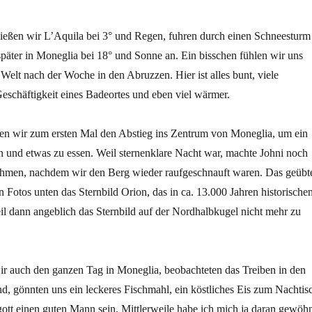
ießen wir L’Aquila bei 3° und Regen, fuhren durch einen Schneesturm
äter in Moneglia bei 18° und Sonne an. Ein bisschen fühlen wir uns
 Welt nach der Woche in den Abruzzen. Hier ist alles bunt, viele
Geschäftigkeit eines Badeortes und eben viel wärmer.
n wir zum ersten Mal den Abstieg ins Zentrum von Moneglia, um ein
 und etwas zu essen. Weil sternenklare Nacht war, machte Johni noch
hmen, nachdem wir den Berg wieder raufgeschnauft waren. Das geübt
 Fotos unten das Sternbild Orion, das in ca. 13.000 Jahren historische
l dann angeblich das Sternbild auf der Nordhalbkugel nicht mehr zu
ir auch den ganzen Tag in Moneglia, beobachteten das Treiben in den
, gönnten uns ein leckeres Fischmahl, ein köstliches Eis zum Nachtis
ott einen guten Mann sein. Mittlerweile habe ich mich ja daran gewöhn