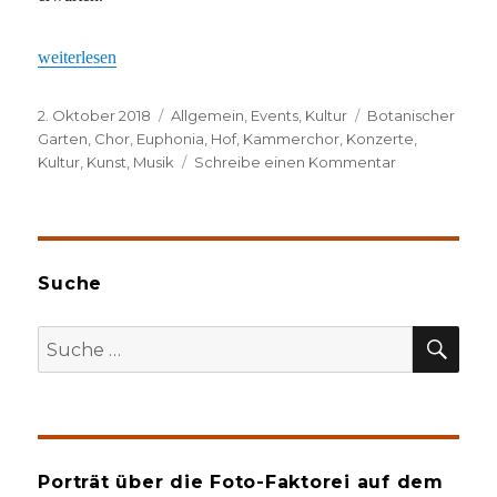
„Tolles Konzert!“
weiterlesen
Veröffentlicht
Kategorien
Schlagwörter
2. Oktober 2018
Allgemein
,
Events
,
Kultur
Botanischer
am
Garten
,
Chor
,
Euphonia
,
Hof
,
Kammerchor
,
Konzerte
,
zu
Kultur
,
Kunst
,
Musik
Schreibe einen Kommentar
Tolles
Konzert!
Suche
SU
Suche
nach:
Porträt über die Foto-Faktorei auf dem