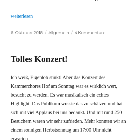
„Es ist geschafft!“
weiterlesen
Veröffentlicht
Kategorien
zu
6. Oktober 2018
Allgemein
4 Kommentare
am
Es
ist
geschafft!
Tolles Konzert!
Ich weiß, Eigenlob stinkt! Aber das Konzert des
Kammerchores Hof am Sonntag war es wirklich wert,
besucht zu werden. Es war musikalisch ein echtes
Highlight. Das Publikum wusste das zu schätzen und hat
sich mit viel Applaus bei uns bedankt. Und mit rund 250
Besuchern waren wir sehr zufrieden. Mehr konnten wir an
einem sonnigen Herbstsonntag um 17:00 Uhr nicht
erwarten.