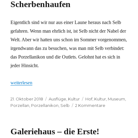
Scherbenhaufen
Eigentlich sind wir nur aus einer Laune heraus nach Selb
gefahren. Wenn man ehrlich ist, ist Selb nicht der Nabel der
Welt. Aber wir hatten uns schon im Sommer vorgenommen,
irgendwann das zu besuchen, was man mit Selb verbindet:
das Porzellanikon und die Outlets. Gelohnt hat es sich in
jeder Hinsicht.
„Alles andere als ein Scherbenhaufen“
weiterlesen
Veröffentlicht
Kategorien
Schlagwörter
21. Oktober 2018
Ausflüge
,
Kultur
Hof
,
Kultur
,
Museum
,
am
zu
Porzellan
,
Porzellanikon
,
Selb
2 Kommentare
Alles
andere
als
Galeriehaus – die Erste!
ein
Scherbenhaufe