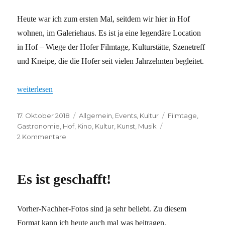
Heute war ich zum ersten Mal, seitdem wir hier in Hof
wohnen, im Galeriehaus. Es ist ja eine legendäre Location
in Hof – Wiege der Hofer Filmtage, Kulturstätte, Szenetreff
und Kneipe, die die Hofer seit vielen Jahrzehnten begleitet.
„Galeriehaus – die Erste!“
weiterlesen
Veröffentlicht
Kategorien
Schlagwörter
17. Oktober 2018
Allgemein
,
Events
,
Kultur
Filmtage
,
am
Gastronomie
,
Hof
,
Kino
,
Kultur
,
Kunst
,
Musik
zu
2 Kommentare
Galeriehaus
–
die
Es ist geschafft!
Erste!
Vorher-Nachher-Fotos sind ja sehr beliebt. Zu diesem
Format kann ich heute auch mal was beitragen.