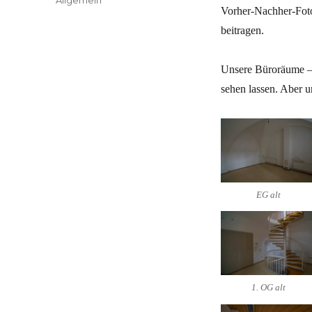
Vorher-Nachher-Foto
beitragen.
Unsere Büroräume – 
sehen lassen. Aber urt
EG alt
1. OG alt