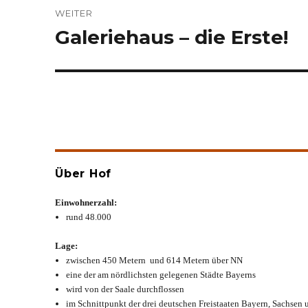
WEITER
Galeriehaus – die Erste!
Nächster
Beitrag:
Über Hof
Einwohnerzahl:
rund 48.000
Lage:
zwischen 450 Metern und 614 Metern über NN
eine der am nördlichsten gelegenen Städte Bayerns
wird von der Saale durchflossen
im Schnittpunkt der drei deutschen Freistaaten Bayern, Sachsen 