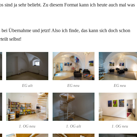
s sind ja sehr beliebt. Zu diesem Format kann ich heute auch mal was
bei Übernahme und jetzt! Also ich finde, das kann sich doch schon
eilt selbst!
EG alt
EG neu
EG neu
1. OG neu
1. OG alt
1. OG neu