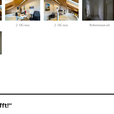
2. OG neu
2. OG neu
Nebenraum alt
ft!“