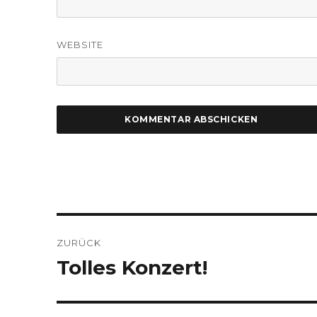
WEBSITE
Beitragsnavigation
ZURÜCK
Tolles Konzert!
Vorheriger
Beitrag: