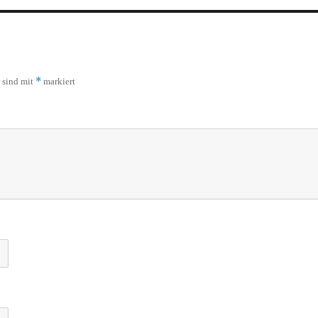
*
r sind mit
markiert