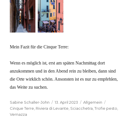
Mein Fazit für die Cinque Terre:
Wenn es möglich ist, erst am späten Nachmittag dort
anzukommen und in den Abend rein zu bleiben, dann sind
die Orte wirklich schön. Ansonsten ist es nur zu empfehlen,
das Weite zu suchen.
Autor
Veröffentlicht
Kategorien
Schlagwört
Sabine Schaller-John
13. April 2023
Allgemein
am
Cinque Terre
,
Riviera di Levante
,
Sciacchetra
,
Trofie pesto
,
Vernazza