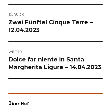
Beitragsnavigation
ZURÜCK
Zwei Fünftel Cinque Terre –
Vorheriger
Beitrag:
12.04.2023
WEITER
Dolce far niente in Santa
Nächster
Beitrag:
Margherita Ligure – 14.04.2023
Über Hof