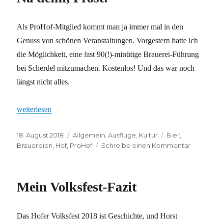
Als ProHof-Mitglied kommt man ja immer mal in den
Genuss von schönen Veranstaltungen. Vorgestern hatte ich
die Möglichkeit, eine fast 90(!)-minütige Brauerei-Führung
bei Scherdel mitzumachen. Kostenlos! Und das war noch
längst nicht alles.
„Na denn, Prost!“
weiterlesen
Veröffentlicht
Kategorien
Schlagwörter
18. August 2018
Allgemein
,
Ausflüge
,
Kultur
Bier
,
am
zu
Brauereien
,
Hof
,
ProHof
Schreibe einen Kommentar
Na
denn,
Prost!
Mein Volksfest-Fazit
Das Hofer Volksfest 2018 ist Geschichte, und Horst