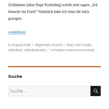
Schlämmer (alias Hape Kerkeling) würde jetzt sagen: „Ich
brauche ein Fazit!“ Natürlich habe ich eines für mich
gezogen.
„Mein Volksfest-Fazit“
weiterlesen
Veröffentlicht
Kategorien
Schlagwörter
6. August 2018
Allgemein
,
Events
Bier
,
Hof
,
Musik
,
am
zu
Volksfest
,
Volksfestwirte
Schreibe einen Kommentar
Mein
Volksfest
Fazit
Suche
SU
Suche
nach: