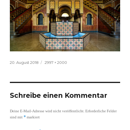
Veröffentlicht
Volle
20. August 2018
2997 × 2000
am
Größe
Schreibe einen Kommentar
Deine E-Mail-Adresse wird nicht veröffentlicht.
Erforderliche Felder
*
sind mit
markiert