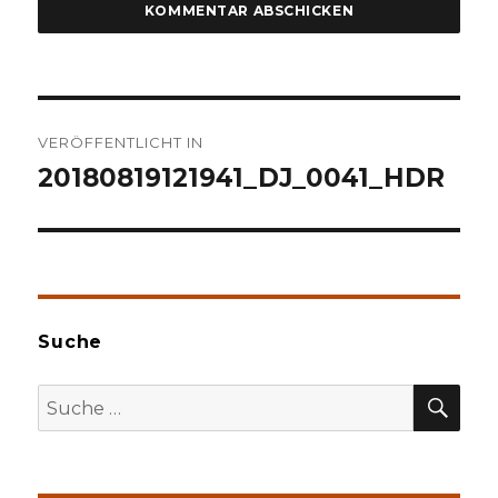
Beitragsnavigation
VERÖFFENTLICHT IN
20180819121941_DJ_0041_HDR
Suche
SU
Suche
nach: