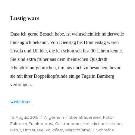
Kamera
ab,
Kamera
Lustig wars
läuft
Dass ich gerne Besuch habe, ist wahrscheinlich mittlerweile
hinlänglich bekannt. Von Dienstag bis Donnerstag waren
Ursula und Uli hier, die ich schon seit fast 30 Jahren kenne.
Sie sind extra früher aus dem rheinischen Quadrath-
Ichendorf aufgebrochen, um uns noch zu besuchen, bevor
sie mit ihrer Doppelkopfrunde einige Tage in Bamberg
verbringen.
„Lustig wars“
weiterlesen
Veröffentlicht
Kategorien
Schlagwörter
16. August 2019
Allgemein
Bier
,
Brauereien
,
Foto-
am
Faktorei
,
Frankenpost
,
Gastronomie
,
Hof
,
Michaeliskirche
,
Natur
,
Untreusee
,
Volksfest
,
Wärschtlamo
Schreibe