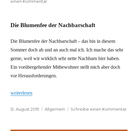
zu
einen Kommentar
Lustig
wars
Die Blumenfee der Nachbarschaft
Die Blumenfee der Nachbarschaft – das bin in diesem
Sommer doch ab und an auch mal ich. Ich mache das sehr
gerne, weil wir wirklich sehr nette Nachbarn hier haben.
Ein vorübergehender Mitbewohner stellt mich aber doch
vor Herausforderungen.
„Die Blumenfee der Nachbarschaft“
weiterlesen
Veröffentlicht
Kategorien
zu
12. August 2019
Allgemein
Schreibe einen Kommentar
am
Die
Blum
der
Nachb