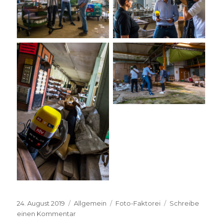
Veröffentlicht
Kategorien
Schlagwörter
24. August 2019
Allgemein
Foto-Faktorei
Schreibe
am
zu
einen Kommentar