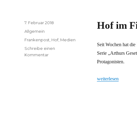
Veröffentlicht
Hof im F
7. Februar 2018
am
Kategorien
Allgemein
Schlagwörter
Frankenpost
,
Hof
,
Medien
Seit Wochen hat die
Schreibe einen
Serie „Arthurs Geset
zu
Kommentar
Hof
Protagonisten.
im
Filmfieber
„Hof im Filmfieber“
weiterlesen