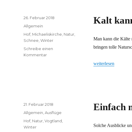
Veröffentlicht
Kalt kann
26. Februar 2018
am
Kategorien
Allgemein
Schlagwörter
Hof
,
Michaeliskirche
,
Natur
,
Man kann die Kälte 
Schnee
,
Winter
bringen tolle Naturs
Schreibe einen
zu
Kommentar
Kalt
„Kalt kann so schön 
weiterlesen
kann
so
schön
sein
Veröffentlicht
Einfach 
21. Februar 2018
am
Kategorien
Allgemein
,
Ausflüge
Schlagwörter
Hof
,
Natur
,
Vogtland
,
Solche Ausblicke un
Winter