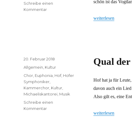
schön ist das Vogtl
Schreibe einen
zu
Kommentar
Einfach
„Einfach mal genieß
weiterlesen
mal
genießen
Veröffentlicht
Qual der
20. Februar 2018
am
Kategorien
Allgemein
,
Kultur
Schlagwörter
Chor
,
Euphonia
,
Hof
,
Hofer
Hof hat ja für Leute
Symphoniker
,
Kammerchor
,
Kultur
,
davon auch ein Lied 
Michaeliskantorei
,
Musik
Also gilt es, eine En
Schreibe einen
zu
Kommentar
„Qual der Wahl“
weiterlesen
Qual
der
Wahl