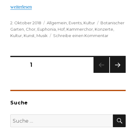
„Tolles Konzert!“
weiterlesen
Veröffentlicht
Kategorien
Schlagwörter
2. Oktober 2018
Allgemein
,
Events
,
Kultur
Botanischer
am
Garten
,
Chor
,
Euphonia
,
Hof
,
Kammerchor
,
Konzerte
,
zu
Kultur
,
Kunst
,
Musik
Schreibe einen Kommentar
Tolles
Konzert!
Seitennummerierung
SEITE
1
NÄC
der
HSTE
SEIT
Beiträge
E
Suche
SU
Suche
nach: