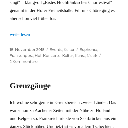
singt“ – klangvoll „Erstes Hochfränkisches Chorfestival“
genannt in der Hofer Freiheitshalle. Für uns Chöre ging es
aber schon viel früher los.
„Erstes Hochfränkisches Chorfestival“
weiterlesen
Veröffentlicht
Kategorien
Schlagwörter
18. November 2018
Events
,
Kultur
Euphonia
,
am
Frankenpost
,
Hof
,
Konzerte
,
Kultur
,
Kunst
,
Musik
zu
2 Kommentare
Erstes
Hochfränkisches
Chorfestival
Grenzgänge
Ich wohne sehr gerne im Grenzbereich zweier Länder. Das
war schon zu Aachener Zeiten mit der Nähe zu Holland
und Belgien so. Frankreich rückte von Saarbrücken aus ein
ganzes Stück näher. Und jetzt ist es vor allem Tschechien.