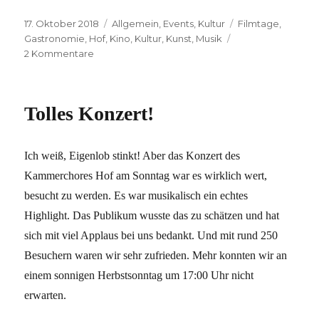
Veröffentlicht
Kategorien
Schlagwörter
17. Oktober 2018
Allgemein
,
Events
,
Kultur
Filmtage
,
am
Gastronomie
,
Hof
,
Kino
,
Kultur
,
Kunst
,
Musik
zu
2 Kommentare
Galeriehaus
–
die
Tolles Konzert!
Erste!
Ich weiß, Eigenlob stinkt! Aber das Konzert des
Kammerchores Hof am Sonntag war es wirklich wert,
besucht zu werden. Es war musikalisch ein echtes
Highlight. Das Publikum wusste das zu schätzen und hat
sich mit viel Applaus bei uns bedankt. Und mit rund 250
Besuchern waren wir sehr zufrieden. Mehr konnten wir an
einem sonnigen Herbstsonntag um 17:00 Uhr nicht
erwarten.