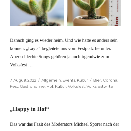
Danach ging es wieder heim. Und wie hätte es anders sein
können: „Layla“ begleitete uns vom Festplatz herunter.
Aber schlechte Songs gehören ja auch irgendwie zum
Volksfest …
Veröffentlicht
Kategorien
Schlagwörter
7. August 2022
Allgemein
,
Events
,
Kultur
Bier
,
Corona
,
am
Fest
,
Gastronomie
,
Hof
,
Kultur
,
Volksfest
,
Volksfestwirte
„Happy in Hof“
Das war das Fazit des Moderators Michael Sporer nach der