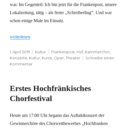
war. Im Gegenteil: Ich bin jetzt für die Frankenpost, unsere
Lokalzeitung, tätig – als freier „Schreiberling“. Und war
schon einige Male im Einsatz.
„Auf ein Wort – oder auch ein paar mehr“
weiterlesen
Veröffentlicht
Kategorien
Schlagwörter
1. April 2019
Kultur
Frankenpost
,
Hof
,
Kammerchor
,
am
Konzerte
,
Kultur
,
Kunst
,
Oper
,
Theater
Schreibe einen
zu
Kommentar
Auf
ein
Wort
Erstes Hochfränkisches
–
oder
Chorfestival
auch
ein
paar
Heute um 17:00 Uhr begann das Auftaktkonzert der
mehr
Gewinnerchöre des Chorwettbewerbes „Hochfranken