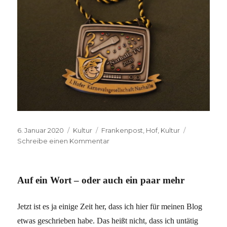
Veröffentlicht
Kategorien
Schlagwörter
6. Januar 2020
Kultur
Frankenpost
,
Hof
,
Kultur
am
zu
Schreibe einen Kommentar
Hof
Helau!
Auf ein Wort – oder auch ein paar mehr
Jetzt ist es ja einige Zeit her, dass ich hier für meinen Blog
etwas geschrieben habe. Das heißt nicht, dass ich untätig