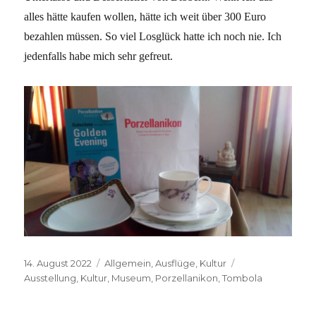
alles hätte kaufen wollen, hätte ich weit über 300 Euro
bezahlen müssen. So viel Losglück hatte ich noch nie. Ich
jedenfalls habe mich sehr gefreut.
Veröffentlicht
Kategorien
Schlagwörter
14. August 2022
Allgemein
,
Ausflüge
,
Kultur
am
Ausstellung
,
Kultur
,
Museum
,
Porzellanikon
,
Tombola