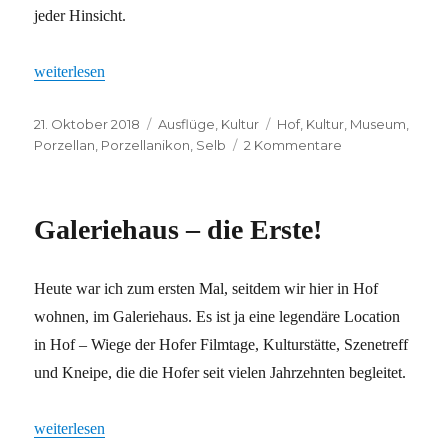
jeder Hinsicht.
„Alles andere als ein Scherbenhaufen“
weiterlesen
Veröffentlicht
Kategorien
Schlagwörter
21. Oktober 2018
Ausflüge
,
Kultur
Hof
,
Kultur
,
Museum
,
am
zu
Porzellan
,
Porzellanikon
,
Selb
2 Kommentare
Alles
andere
als
Galeriehaus – die Erste!
ein
Scherbenhaufe
Heute war ich zum ersten Mal, seitdem wir hier in Hof
wohnen, im Galeriehaus. Es ist ja eine legendäre Location
in Hof – Wiege der Hofer Filmtage, Kulturstätte, Szenetreff
und Kneipe, die die Hofer seit vielen Jahrzehnten begleitet.
„Galeriehaus – die Erste!“
weiterlesen