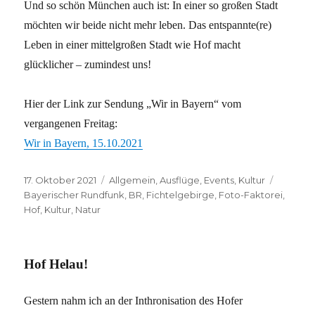
Und so schön München auch ist: In einer so großen Stadt
möchten wir beide nicht mehr leben. Das entspannte(re)
Leben in einer mittelgroßen Stadt wie Hof macht
glücklicher – zumindest uns!
Hier der Link zur Sendung „Wir in Bayern“ vom
vergangenen Freitag:
Wir in Bayern, 15.10.2021
Veröffentlicht
Kategorien
Schlagw
17. Oktober 2021
Allgemein
,
Ausflüge
,
Events
,
Kultur
am
Bayerischer Rundfunk
,
BR
,
Fichtelgebirge
,
Foto-Faktorei
,
Hof
,
Kultur
,
Natur
Hof Helau!
Gestern nahm ich an der Inthronisation des Hofer