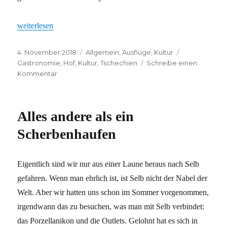
„Grenzgänge“
weiterlesen
Veröffentlicht
Kategorien
Schlagwörte
4. November 2018
Allgemein
,
Ausflüge
,
Kultur
am
Gastronomie
,
Hof
,
Kultur
,
Tschechien
Schreibe einen
zu
Kommentar
Grenzgänge
Alles andere als ein
Scherbenhaufen
Eigentlich sind wir nur aus einer Laune heraus nach Selb
gefahren. Wenn man ehrlich ist, ist Selb nicht der Nabel der
Welt. Aber wir hatten uns schon im Sommer vorgenommen,
irgendwann das zu besuchen, was man mit Selb verbindet:
das Porzellanikon und die Outlets. Gelohnt hat es sich in