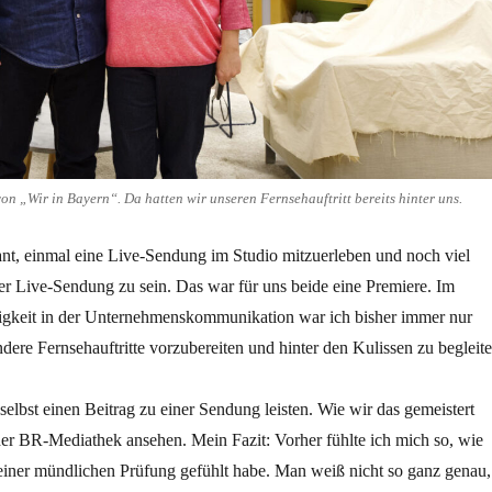
von „Wir in Bayern“. Da hatten wir unseren Fernsehauftritt bereits hinter uns.
sant, einmal eine Live-Sendung im Studio mitzuerleben und noch viel
ner Live-Sendung zu sein. Das war für uns beide eine Premiere. Im
gkeit in der Unternehmenskommunikation war ich bisher immer nur
andere Fernsehauftritte vorzubereiten und hinter den Kulissen zu begleite
 selbst einen Beitrag zu einer Sendung leisten. Wie wir das gemeistert
der BR-Mediathek ansehen. Mein Fazit: Vorher fühlte ich mich so, wie
einer mündlichen Prüfung gefühlt habe. Man weiß nicht so ganz genau,