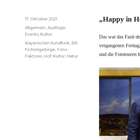
„Happy in H
Veröffentlicht
17. Oktober 2021
am
Kategorien
Allgemein
,
Ausflüge
,
Events
,
Kultur
Das war das Fazit d
Schlagwörter
Bayerischer Rundfunk
,
BR
,
vergangenen Freitag
Fichtelgebirge
,
Foto-
und die Fototouren b
Faktorei
,
Hof
,
Kultur
,
Natur