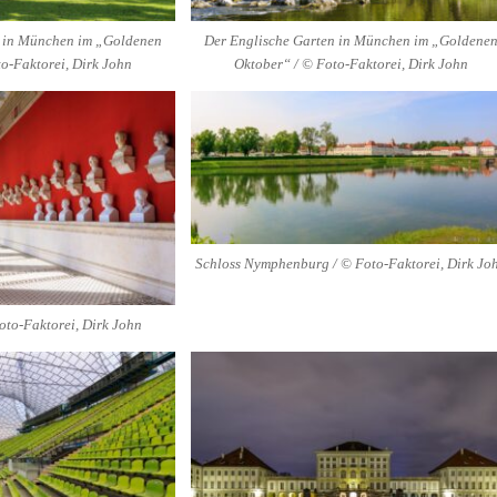
n in München im „Goldenen
Der Englische Garten in München im „Goldene
o-Faktorei, Dirk John
Oktober“ / © Foto-Faktorei, Dirk John
Schloss Nymphenburg / © Foto-Faktorei, Dirk Jo
oto-Faktorei, Dirk John