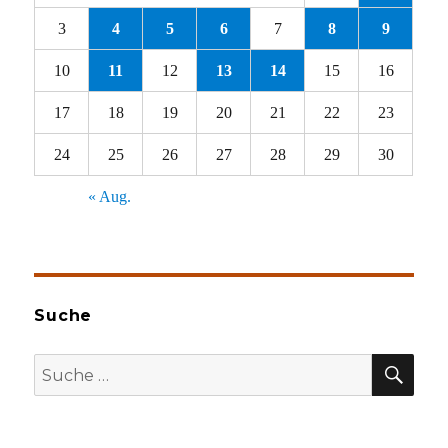
3
4
5
6
7
8
9
10
11
12
13
14
15
16
17
18
19
20
21
22
23
24
25
26
27
28
29
30
« Aug.
Suche
SU
Suche
nach: