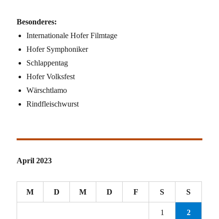
Besonderes:
Internationale Hofer Filmtage
Hofer Symphoniker
Schlappentag
Hofer Volksfest
Wärschtlamo
Rindfleischwurst
April 2023
M
D
M
D
F
S
S
1
2