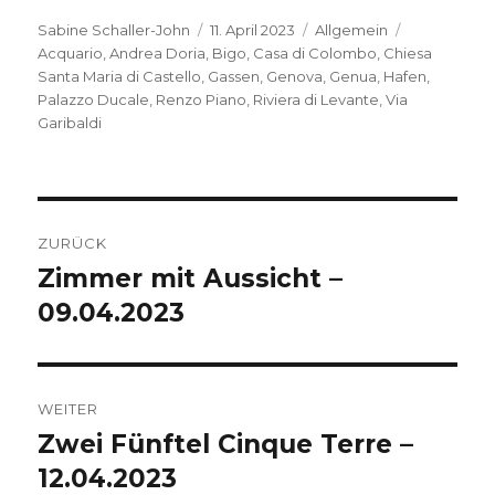
Autor
Veröffentlicht
Kategorien
Schlagwört
Sabine Schaller-John
11. April 2023
Allgemein
am
Acquario
,
Andrea Doria
,
Bigo
,
Casa di Colombo
,
Chiesa
Santa Maria di Castello
,
Gassen
,
Genova
,
Genua
,
Hafen
,
Palazzo Ducale
,
Renzo Piano
,
Riviera di Levante
,
Via
Garibaldi
Beitragsnavigation
ZURÜCK
Zimmer mit Aussicht –
Vorheriger
Beitrag:
09.04.2023
WEITER
Zwei Fünftel Cinque Terre –
Nächster
Beitrag:
12.04.2023