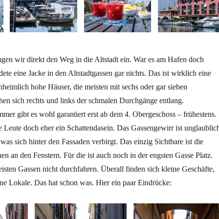
lugen wir direkt den Weg in die Altstadt ein. War es am Hafen doch
ete eine Jacke in den Altstadtgassen gar nichts. Das ist wirklich eine
heimlich hohe Häuser, die meisten mit sechs oder gar sieben
hen sich rechts und links der schmalen Durchgänge entlang.
mmer gibt es wohl garantiert erst ab dem 4. Obergeschoss – frühestens.
 Leute doch eher ein Schattendasein. Das Gassengewirr ist unglaublic
was sich hinter den Fassaden verbirgt. Das einzig Sichtbare ist die
n an den Fenstern. Für die ist auch noch in der engsten Gasse Platz.
sten Gassen nicht durchfahren. Überall finden sich kleine Geschäfte,
ne Lokale. Das hat schon was. Hier ein paar Eindrücke: