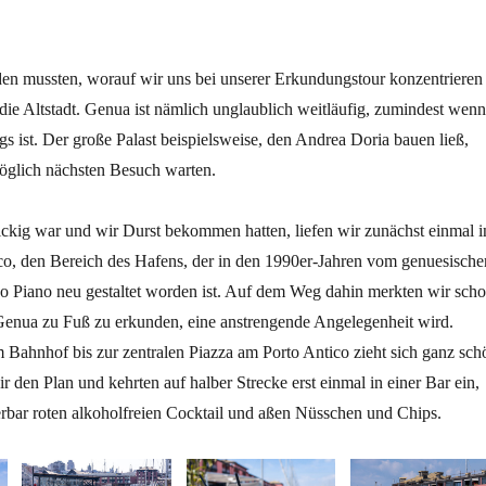
den mussten, worauf wir uns bei unserer Erkundungstour konzentrieren
die Altstadt. Genua ist nämlich unglaublich weitläufig, zumindest wenn
 ist. Der große Palast beispielsweise, den Andrea Doria bauen ließ,
glich nächsten Besuch warten.
ickig war und wir Durst bekommen hatten, liefen wir zunächst einmal i
co, den Bereich des Hafens, der in den 1990er-Jahren vom genuesische
zo Piano neu gestaltet worden ist. Auf dem Weg dahin merkten wir scho
Genua zu Fuß zu erkunden, eine anstrengende Angelegenheit wird.
 Bahnhof bis zur zentralen Piazza am Porto Antico zieht sich ganz sch
r den Plan und kehrten auf halber Strecke erst einmal in einer Bar ein,
rbar roten alkoholfreien Cocktail und aßen Nüsschen und Chips.