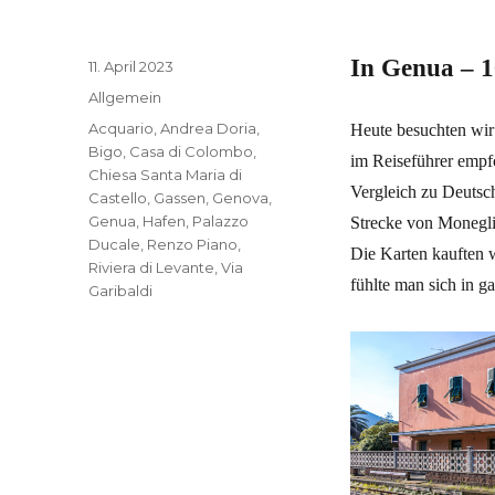
In Genua – 1
Veröffentlicht
11. April 2023
am
Kategorien
Allgemein
Schlagwörter
Acquario
,
Andrea Doria
,
Heute besuchten wir
Bigo
,
Casa di Colombo
,
im Reiseführer empfo
Chiesa Santa Maria di
Vergleich zu Deutsc
Castello
,
Gassen
,
Genova
,
Genua
,
Hafen
,
Palazzo
Strecke von Monegli
Ducale
,
Renzo Piano
,
Die Karten kauften w
Riviera di Levante
,
Via
fühlte man sich in ga
Garibaldi