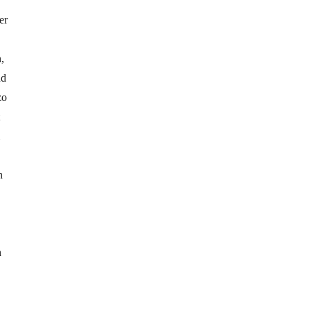
er
,
nd
zo
n
n