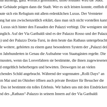
ua aufsteigt, ganz wörtlich genommen, umso feudaler wird die Stadt.
e Gebäude prägen dann die Stadt. Wer es sich leisten konnte, entfloh d
aute sich ein Refugium mit allem erdenklichen Luxus. Der Vermieter
g hat uns zwischenzeitlich erklärt, dass man sich nicht vorstellen kann
uxus sich hinter den Fassaden der Palazzi verbirgt. Die wenigsten si
gänglich. Auf der Via Garibaldi sind es der Palazzo Rosso und der Palaz
) und der Palazzo Doria-Tursi, in dem heute das Rathaus untergebracht
iele weitere, gehörten zu einem ganz besonderen System der „Palazzi dei
ren Jahrhunderten in Genau die Aufnahme von Staatsgästen regelte. Die
 mussten, wenn das Losverfahren sie bestimmte, die ihnen zugewiesene
 entgeltlich beherbergen und bewirten. Deswegen ist an vielen
echendes Schild angebracht. Während der sogennaten „Rolli Days“ an
 Mai und im Oktober öffnen auch private Besitzer für Besucher die
i. Das ist bestimmt ein tolles Erlebnis. Wir haben uns mit den Eindrücke
nd des „Rathaus“-Palazzo in seinem Innern auf der Via Garibaldi