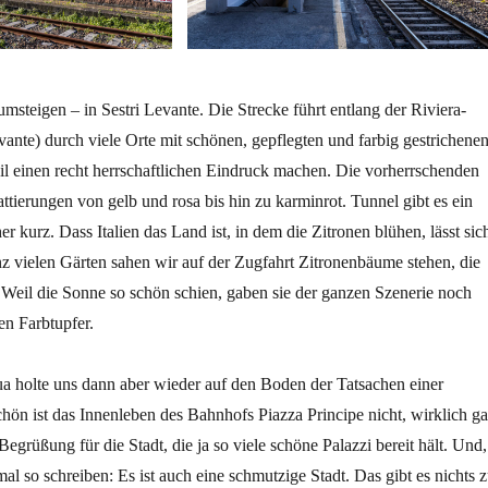
msteigen – in Sestri Levante. Die Strecke führt entlang der Riviera-
vante) durch viele Orte mit schönen, gepflegten und farbig gestrichene
il einen recht herrschaftlichen Eindruck machen. Die vorherrschenden
attierungen von gelb und rosa bis hin zu karminrot. Tunnel gibt es ein
her kurz. Dass Italien das Land ist, in dem die Zitronen blühen, lässt sic
nz vielen Gärten sahen wir auf der Zugfahrt Zitronenbäume stehen, die
. Weil die Sonne so schön schien, gaben sie der ganzen Szenerie noch
en Farbtupfer.
a holte uns dann aber wieder auf den Boden der Tatsachen einer
hön ist das Innenleben des Bahnhofs Piazza Principe nicht, wirklich ga
egrüßung für die Stadt, die ja so viele schöne Palazzi bereit hält. Und,
al so schreiben: Es ist auch eine schmutzige Stadt. Das gibt es nichts 