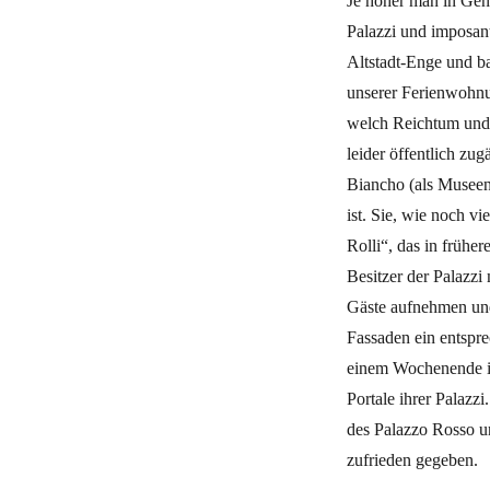
Je höher man in Gen
Palazzi und imposant
Altstadt-Enge und b
unserer Ferienwohnun
welch Reichtum und L
leider öffentlich zu
Biancho (als Museen
ist. Sie, wie noch v
Rolli“, das in frühe
Besitzer der Palazzi
Gäste aufnehmen und
Fassaden ein entspr
einem Wochenende im
Portale ihrer Palazz
des Palazzo Rosso u
zufrieden gegeben.