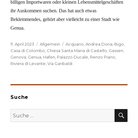
billigen Importwaren oder kleinen Lebensmittelgeschäften
ihr Auskommen suchen. Das hat auch etwas
Beklemmendes, gehört aber vielleicht zu einer Stadt wie
Genua.
Veröffentlicht
Kategorien
Schlagwörter
11. April 2023
Allgemein
Acquario
,
Andrea Doria
,
Bigo
,
am
Casa di Colombo
,
Chiesa Santa Maria di Castello
,
Gassen
,
Genova
,
Genua
,
Hafen
,
Palazzo Ducale
,
Renzo Piano
,
Riviera di Levante
,
Via Garibaldi
Suche
SU
Suche
nach: