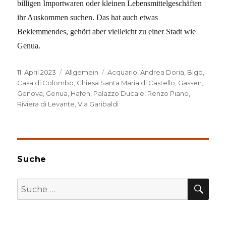
billigen Importwaren oder kleinen Lebensmittelgeschäften
ihr Auskommen suchen. Das hat auch etwas
Beklemmendes, gehört aber vielleicht zu einer Stadt wie
Genua.
Veröffentlicht
Kategorien
Schlagwörter
11. April 2023
Allgemein
Acquario
,
Andrea Doria
,
Bigo
,
am
Casa di Colombo
,
Chiesa Santa Maria di Castello
,
Gassen
,
Genova
,
Genua
,
Hafen
,
Palazzo Ducale
,
Renzo Piano
,
Riviera di Levante
,
Via Garibaldi
Suche
SU
Suche
nach: