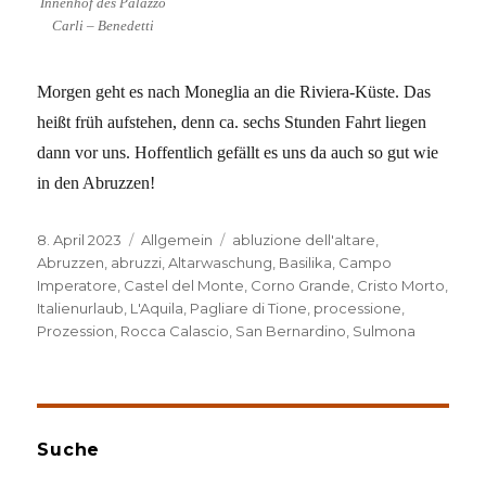
Innenhof des Palazzo
Carli – Benedetti
Morgen geht es nach Moneglia an die Riviera-Küste. Das
heißt früh aufstehen, denn ca. sechs Stunden Fahrt liegen
dann vor uns. Hoffentlich gefällt es uns da auch so gut wie
in den Abruzzen!
Veröffentlicht
Kategorien
Schlagwörter
8. April 2023
Allgemein
abluzione dell'altare
,
am
Abruzzen
,
abruzzi
,
Altarwaschung
,
Basilika
,
Campo
Imperatore
,
Castel del Monte
,
Corno Grande
,
Cristo Morto
,
Italienurlaub
,
L'Aquila
,
Pagliare di Tione
,
processione
,
Prozession
,
Rocca Calascio
,
San Bernardino
,
Sulmona
Suche