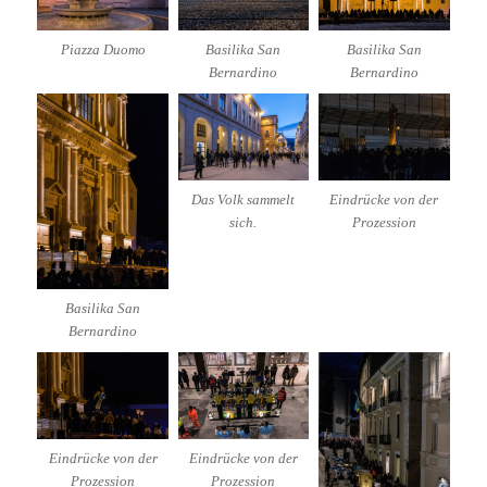
Piazza Duomo
Basilika San
Basilika San
Bernardino
Bernardino
Das Volk sammelt
Eindrücke von der
sich.
Prozession
Basilika San
Bernardino
Eindrücke von der
Eindrücke von der
Prozession
Prozession