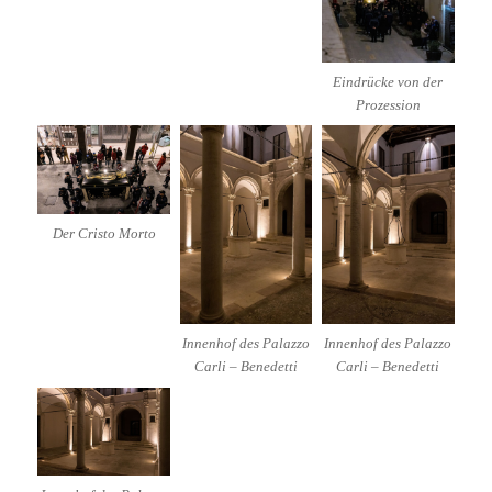
Eindrücke von der
Prozession
Der Cristo Morto
Innenhof des Palazzo
Innenhof des Palazzo
Carli – Benedetti
Carli – Benedetti