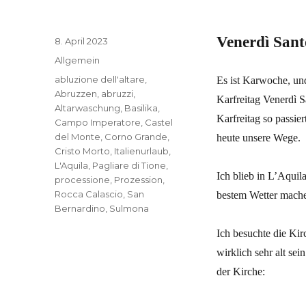
Venerdì Sant
Veröffentlicht
8. April 2023
am
Kategorien
Allgemein
Schlagwörter
abluzione dell'altare
,
Es ist Karwoche, und
Abruzzen
,
abruzzi
,
Karfreitag Venerdì S
Altarwaschung
,
Basilika
,
Karfreitag so passie
Campo Imperatore
,
Castel
del Monte
,
Corno Grande
,
heute unsere Wege.
Cristo Morto
,
Italienurlaub
,
L'Aquila
,
Pagliare di Tione
,
Ich blieb in L’Aquil
processione
,
Prozession
,
Rocca Calascio
,
San
bestem Wetter machen
Bernardino
,
Sulmona
Ich besuchte die Kir
wirklich sehr alt se
der Kirche: