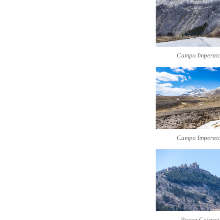
Campo Imperat
Campo Imperat
Rocca Calasci