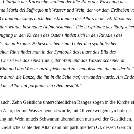
n Liturgien der Karwoche verdient der alte Ritus der Waschung des
anta Maria del Suffragio mit Wasser und Wein, der vor dem Erdbeben v
Gründonnerstags nach dem Abräumen des Altars in der St.-Maximus-
ührt wurde, besondere Aufmerksamkeit. Die Ursprünge des liturgische
nigung in den Kirchen des Ostens finden sich in den Ritualen des
ls, die in Exodus 29 beschrieben sind. Unter den symbolischen
lten Ritus findet man in der Symbolik des Altars das Bild des
Christi wie das eines Toten; der Wein und das Wasser scheinen an
s Blut und das Wasser anzuspielen und zu symbolisieren, die aus der Seit
er durch die Lanze, die ihn in die Seite traf, verwundet wurde. Am Ende
 der Altar mit parfümierten Ölen gesalbt.“
auch. Zehn Geistliche unterschiedlichen Ranges zogen in die Kirche ei
n Altar, der mit Wasser benetzt wurde, mit Olivenzweigen symbolisch
ung mit Wein mittels Schwamm übernahmen nur zwei der Geistlichen.
Geistliche salbte den Altar dann mit parfümiertem Öl, dessen Geruch