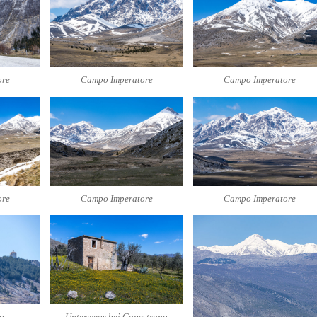
ore
Campo Imperatore
Campo Imperatore
ore
Campo Imperatore
Campo Imperatore
o
Unterwegs bei Capestrano