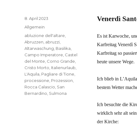
Venerdì Sant
Veröffentlicht
8. April 2023
am
Kategorien
Allgemein
Schlagwörter
abluzione dell'altare
,
Es ist Karwoche, und
Abruzzen
,
abruzzi
,
Karfreitag Venerdì S
Altarwaschung
,
Basilika
,
Karfreitag so passie
Campo Imperatore
,
Castel
del Monte
,
Corno Grande
,
heute unsere Wege.
Cristo Morto
,
Italienurlaub
,
L'Aquila
,
Pagliare di Tione
,
Ich blieb in L’Aquil
processione
,
Prozession
,
Rocca Calascio
,
San
bestem Wetter machen
Bernardino
,
Sulmona
Ich besuchte die Kir
wirklich sehr alt se
der Kirche: