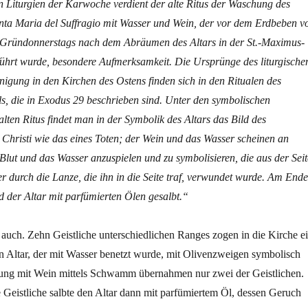
n Liturgien der Karwoche verdient der alte Ritus der Waschung des
anta Maria del Suffragio mit Wasser und Wein, der vor dem Erdbeben v
Gründonnerstags nach dem Abräumen des Altars in der St.-Maximus-
ührt wurde, besondere Aufmerksamkeit. Die Ursprünge des liturgische
nigung in den Kirchen des Ostens finden sich in den Ritualen des
ls, die in Exodus 29 beschrieben sind. Unter den symbolischen
lten Ritus findet man in der Symbolik des Altars das Bild des
Christi wie das eines Toten; der Wein und das Wasser scheinen an
s Blut und das Wasser anzuspielen und zu symbolisieren, die aus der Seit
er durch die Lanze, die ihn in die Seite traf, verwundet wurde. Am Ende
 der Altar mit parfümierten Ölen gesalbt.“
auch. Zehn Geistliche unterschiedlichen Ranges zogen in die Kirche ei
n Altar, der mit Wasser benetzt wurde, mit Olivenzweigen symbolisch
ung mit Wein mittels Schwamm übernahmen nur zwei der Geistlichen.
Geistliche salbte den Altar dann mit parfümiertem Öl, dessen Geruch