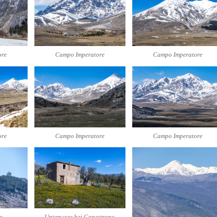
ore
Campo Imperatore
Campo Imperatore
ore
Campo Imperatore
Campo Imperatore
o
Unterwegs bei Capestrano