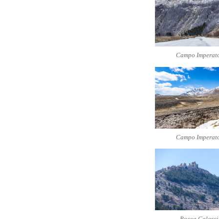
Campo Imperat
Campo Imperat
Rocca Calasci