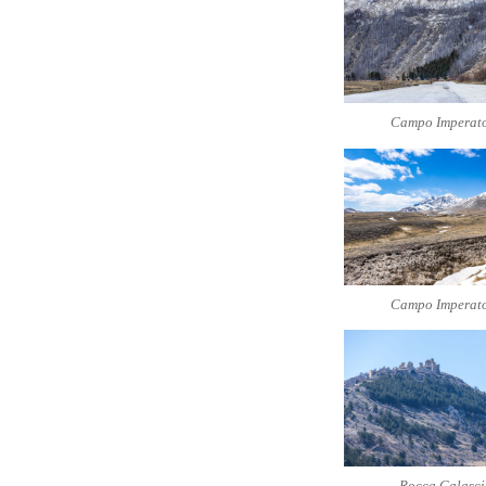
Campo Imperat
Campo Imperat
Rocca Calasci