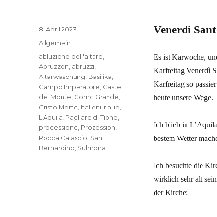
Venerdì Sant
Veröffentlicht
8. April 2023
am
Kategorien
Allgemein
Schlagwörter
abluzione dell'altare
,
Es ist Karwoche, und
Abruzzen
,
abruzzi
,
Karfreitag Venerdì S
Altarwaschung
,
Basilika
,
Karfreitag so passie
Campo Imperatore
,
Castel
del Monte
,
Corno Grande
,
heute unsere Wege.
Cristo Morto
,
Italienurlaub
,
L'Aquila
,
Pagliare di Tione
,
Ich blieb in L’Aquil
processione
,
Prozession
,
Rocca Calascio
,
San
bestem Wetter machen
Bernardino
,
Sulmona
Ich besuchte die Kir
wirklich sehr alt se
der Kirche: