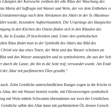
n Liturgien der Karwoche verdient der alte Ritus der Waschung des
anta Maria del Suffragio mit Wasser und Wein, der vor dem Erdbeben v
Gründonnerstags nach dem Abräumen des Altars in der St.-Maximus-
ührt wurde, besondere Aufmerksamkeit. Die Ursprünge des liturgische
nigung in den Kirchen des Ostens finden sich in den Ritualen des
ls, die in Exodus 29 beschrieben sind. Unter den symbolischen
lten Ritus findet man in der Symbolik des Altars das Bild des
Christi wie das eines Toten; der Wein und das Wasser scheinen an
s Blut und das Wasser anzuspielen und zu symbolisieren, die aus der Seit
er durch die Lanze, die ihn in die Seite traf, verwundet wurde. Am Ende
 der Altar mit parfümierten Ölen gesalbt.“
auch. Zehn Geistliche unterschiedlichen Ranges zogen in die Kirche ei
n Altar, der mit Wasser benetzt wurde, mit Olivenzweigen symbolisch
ung mit Wein mittels Schwamm übernahmen nur zwei der Geistlichen.
Geistliche salbte den Altar dann mit parfümiertem Öl, dessen Geruch