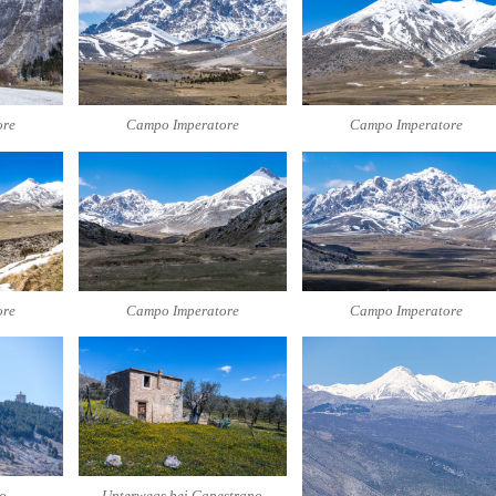
ore
Campo Imperatore
Campo Imperatore
ore
Campo Imperatore
Campo Imperatore
o
Unterwegs bei Capestrano