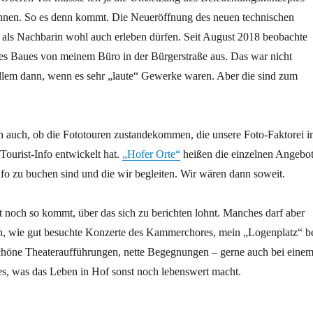
önnen. So es denn kommt. Die Neueröffnung des neuen technischen
 als Nachbarin wohl auch erleben dürfen. Seit August 2018 beobachte
des Baues von meinem Büro in der Bürgerstraße aus. Das war nicht
llem dann, wenn es sehr „laute“ Gewerke waren. Aber die sind zum
h auch, ob die Fototouren zustandekommen, die unsere Foto-Faktorei i
Tourist-Info entwickelt hat.
„Hofer Orte“
heißen die einzelnen Angebot
Info zu buchen sind und die wir begleiten. Wir wären dann soweit.
 noch so kommt, über das sich zu berichten lohnt. Manches darf aber
en, wie gut besuchte Konzerte des Kammerchores, mein „Logenplatz“ b
höne Theateraufführungen, nette Begegnungen – gerne auch bei eine
es, was das Leben in Hof sonst noch lebenswert macht.