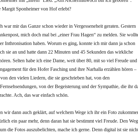
ponheimer mit „ihrem“ Lied: „Am Aschermittwoch bin ich geboren“.
ie Margit Sponheimer von Hof erlebt?
ch war mir das Ganze schon wieder in Vergesseneheit geraten. Gestern
ankenpost, mich doch mal bei „einer Frau Hagen“ zu melden. Sie wollt
er Inthronisation haben. Worum es ging, konnte ich mir dann ja schon
ich sie an und hatte dann 22 Minuten und 45 Sekunden das wirkliche
ören. Selten habe ich eine Dame, weit über 80, mit so viel Freude und
Engagement für den Hofer Fasching und ihre Narhalla erzählen hören –
, von den vielen Liedern, die sie geschrieben hat, von den
Fernsehsendungen, von der Begeisterung und der Sympathie, die ihr d
achte. Ach, das war einfach schön.
 wir dann auch geklärt, auf welchem Wege ich ihr ein Foto zukomme
ürlich ein paar mehr, denn daran hat sie bestimmt viel Freude. Den Weg
m die Fotos auszubelichten, mache ich gerne. Denn digital ist sie nich