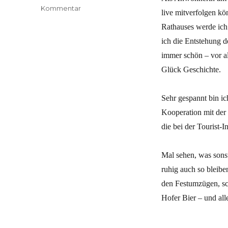
zu
Kommentar
live mitverfolgen k
Dann
Rathauses werde ich
wollen
wir
ich die Entstehung 
mal
immer schön – vor a
…
Glück Geschichte.
Sehr gespannt bin ic
Kooperation mit der 
die bei der Tourist-
Mal sehen, was sonst
ruhig auch so bleib
den Festumzügen, sc
Hofer Bier – und all