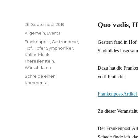
Quo vadis, H
Veröffentlicht
26. September 2019
am
Kategorien
Allgemein
,
Events
Schlagwörter
Frankenpost
,
Gastronomie
,
Gestern fand in Hof 
Hof
,
Hofer Symphoniker
,
Stadtbildes insgesamt
Kultur
,
Musik
,
Theresienstein
,
Wärschtlamo
Dazu hat die Franke
Schreibe einen
veröffentlicht:
zu
Kommentar
Quo
Frankenpost-Artikel
vadis,
Hof?
Zu dieser Veranstalt
Der Frankenpost-Arti
Schade finde ich, da