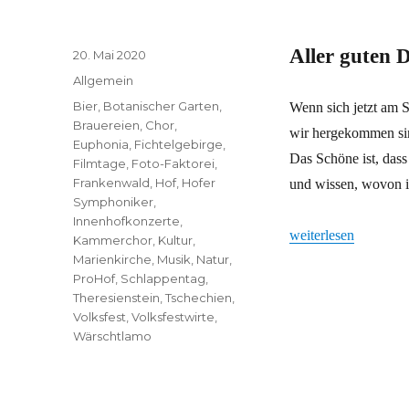
Aller guten D
Veröffentlicht
20. Mai 2020
am
Kategorien
Allgemein
Schlagwörter
Bier
,
Botanischer Garten
,
Wenn sich jetzt am 
Brauereien
,
Chor
,
wir hergekommen sin
Euphonia
,
Fichtelgebirge
,
Das Schöne ist, dass
Filmtage
,
Foto-Faktorei
,
Frankenwald
,
Hof
,
Hofer
und wissen, wovon i
Symphoniker
,
Innenhofkonzerte
,
„Aller guten Dinge s
weiterlesen
Kammerchor
,
Kultur
,
Marienkirche
,
Musik
,
Natur
,
ProHof
,
Schlappentag
,
Theresienstein
,
Tschechien
,
Volksfest
,
Volksfestwirte
,
Wärschtlamo