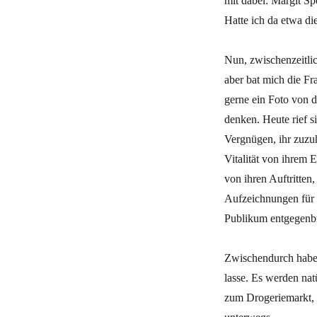
mit dabei: Margit S
Hatte ich da etwa d
Nun, zwischenzeitli
aber bat mich die Fr
gerne ein Foto von d
denken. Heute rief s
Vergnügen, ihr zuzuh
Vitalität von ihrem 
von ihren Auftritten
Aufzeichnungen für 
Publikum entgegenbr
Zwischendurch haben
lasse. Es werden nat
zum Drogeriemarkt, u