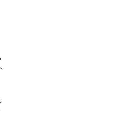
n
e,
ei
m