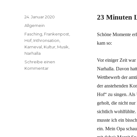
23 Minuten 
Veröffentlicht
24. Januar 2020
am
Kategorien
Allgemein
Schlagwörter
Fasching
,
Frankenpost
,
Schöne Momente erle
Hof
,
Inthronsation
,
kam so:
Karneval
,
Kultur
,
Musik
,
Narhalla
Vor einiger Zeit war 
Schreibe einen
zu
Kommentar
Narhalla. Davon hatt
23
Wettbewerb der amti
Minuten
der anstehenden Kom
Lebensfreude
Hof“ zu singen. Als 
geholt, die nicht nu
sichtlich wohlfühlte
musste ich ein biss
ein. Mein Opa schau