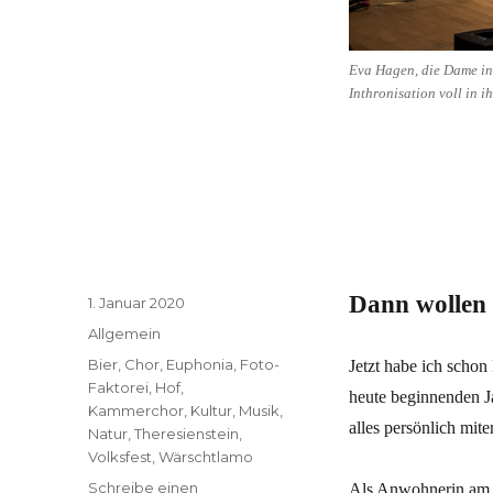
Eva Hagen, die Dame in 
Inthronisation voll in i
Dann wollen
Veröffentlicht
1. Januar 2020
am
Kategorien
Allgemein
Schlagwörter
Bier
,
Chor
,
Euphonia
,
Foto-
Jetzt habe ich schon
Faktorei
,
Hof
,
heute beginnenden J
Kammerchor
,
Kultur
,
Musik
,
alles persönlich mite
Natur
,
Theresienstein
,
Volksfest
,
Wärschtlamo
Schreibe einen
Als Anwohnerin am 