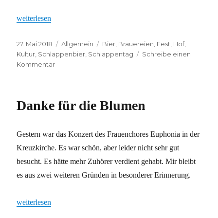
„Der Schlappentag kann kommen“
weiterlesen
Veröffentlicht
Kategorien
Schlagwörter
27. Mai 2018
Allgemein
Bier
,
Brauereien
,
Fest
,
Hof
,
am
Kultur
,
Schlappenbier
,
Schlappentag
Schreibe einen
zu
Kommentar
Der
Schlappentag
kann
Danke für die Blumen
kommen
Gestern war das Konzert des Frauenchores Euphonia in der
Kreuzkirche. Es war schön, aber leider nicht sehr gut
besucht. Es hätte mehr Zuhörer verdient gehabt. Mir bleibt
es aus zwei weiteren Gründen in besonderer Erinnerung.
„Danke für die Blumen“
weiterlesen