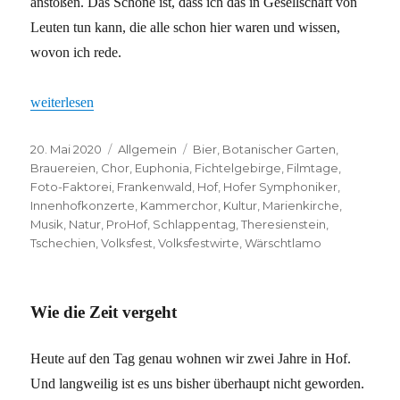
anstoßen. Das Schöne ist, dass ich das in Gesellschaft von
Leuten tun kann, die alle schon hier waren und wissen,
wovon ich rede.
„Aller guten Dinge sind drei“
weiterlesen
Veröffentlicht
Kategorien
Schlagwörter
20. Mai 2020
Allgemein
Bier
,
Botanischer Garten
,
am
Brauereien
,
Chor
,
Euphonia
,
Fichtelgebirge
,
Filmtage
,
Foto-Faktorei
,
Frankenwald
,
Hof
,
Hofer Symphoniker
,
Innenhofkonzerte
,
Kammerchor
,
Kultur
,
Marienkirche
,
Musik
,
Natur
,
ProHof
,
Schlappentag
,
Theresienstein
,
Tschechien
,
Volksfest
,
Volksfestwirte
,
Wärschtlamo
Wie die Zeit vergeht
Heute auf den Tag genau wohnen wir zwei Jahre in Hof.
Und langweilig ist es uns bisher überhaupt nicht geworden.