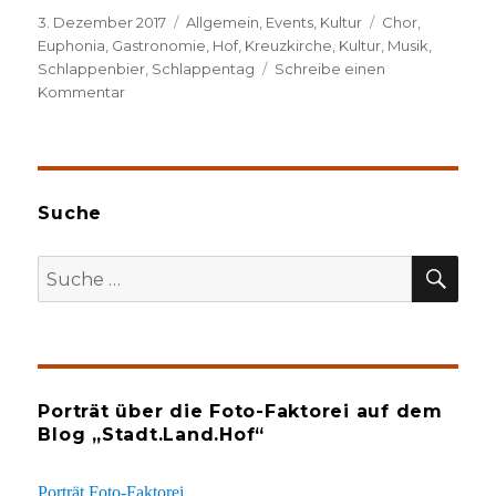
Veröffentlicht
Kategorien
Schlagwörter
3. Dezember 2017
Allgemein
,
Events
,
Kultur
Chor
,
am
Euphonia
,
Gastronomie
,
Hof
,
Kreuzkirche
,
Kultur
,
Musik
,
Schlappenbier
,
Schlappentag
Schreibe einen
zu
Kommentar
Danke
für
die
Blumen
Suche
SU
Suche
nach:
Porträt über die Foto-Faktorei auf dem
Blog „Stadt.Land.Hof“
Porträt Foto-Faktorei