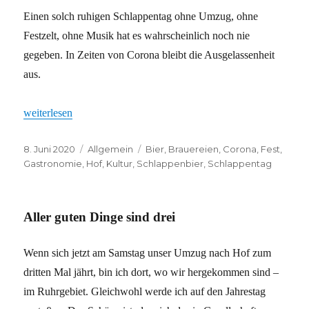
Einen solch ruhigen Schlappentag ohne Umzug, ohne
Festzelt, ohne Musik hat es wahrscheinlich noch nie
gegeben. In Zeiten von Corona bleibt die Ausgelassenheit
aus.
„Schlappentag 2020“
weiterlesen
Veröffentlicht
Kategorien
Schlagwörter
8. Juni 2020
Allgemein
Bier
,
Brauereien
,
Corona
,
Fest
,
am
Gastronomie
,
Hof
,
Kultur
,
Schlappenbier
,
Schlappentag
Aller guten Dinge sind drei
Wenn sich jetzt am Samstag unser Umzug nach Hof zum
dritten Mal jährt, bin ich dort, wo wir hergekommen sind –
im Ruhrgebiet. Gleichwohl werde ich auf den Jahrestag