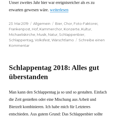
Unser zweites Jahr hier war ereignisreicher als es zu
„Wie die Zeit vergeht“
erwarten gewesen wäre.
weiterlesen
Veröffentlicht
Kategorien
Schlagwörter
23. Mai 2019
Allgemein
Bier
,
Chor
,
Foto-Faktorei
,
am
Frankenpost
,
Hof
,
Kammerchor
,
Konzerte
,
Kultur
,
Michaeliskirche
,
Musik
,
Natur
,
Schlappenbier
,
Schlappentag
,
Volksfest
,
Wärschtlamo
Schreibe einen
zu
Kommentar
Wie
die
Zeit
Schlappentag 2018: Alles gut
vergeht
überstanden
Man kann den Schlappentag ja so und so gestalten. Einfach
die Zeit genießen oder eine Mischung aus Arbeit und
Bierzelt kombinieren. Ich habe mich für Letzteres
entschieden. Aus gutem Grund: Das Schlappenbier sollte