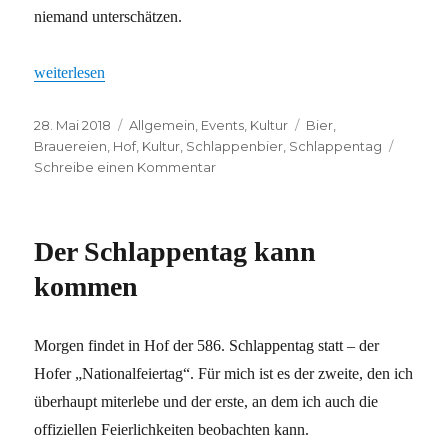
niemand unterschätzen.
„Schlappentag 2018: Alles gut überstanden“
weiterlesen
Veröffentlicht
Kategorien
Schlagwörter
28. Mai 2018
Allgemein
,
Events
,
Kultur
Bier
,
am
Brauereien
,
Hof
,
Kultur
,
Schlappenbier
,
Schlappentag
zu
Schreibe einen Kommentar
Schlappentag
2018:
Alles
Der Schlappentag kann
gut
überstanden
kommen
Morgen findet in Hof der 586. Schlappentag statt – der
Hofer „Nationalfeiertag“. Für mich ist es der zweite, den ich
überhaupt miterlebe und der erste, an dem ich auch die
offiziellen Feierlichkeiten beobachten kann.