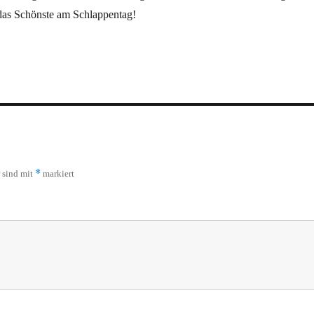
das Schönste am Schlappentag!
*
r sind mit
markiert