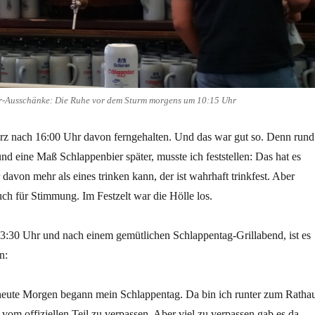
r-Ausschänke: Die Ruhe vor dem Sturm morgens um 10:15 Uhr
urz nach 16:00 Uhr davon ferngehalten. Und das war gut so. Denn rund
nd eine Maß Schlappenbier später, musste ich feststellen: Das hat es
 davon mehr als eines trinken kann, der ist wahrhaft trinkfest. Aber
uch für Stimmung. Im Festzelt war die Hölle los.
23:30 Uhr und nach einem gemütlichen Schlappentag-Grillabend, ist es
n:
eute Morgen begann mein Schlappentag. Da bin ich runter zum Ratha
vom offiziellen Teil zu verpassen. Aber viel zu verpassen gab es da