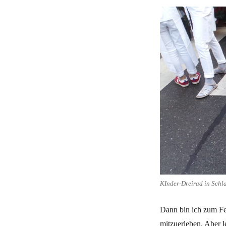
KInder-Dreirad in Schl
Dann bin ich zum Fes
mitzuerleben. Aber l