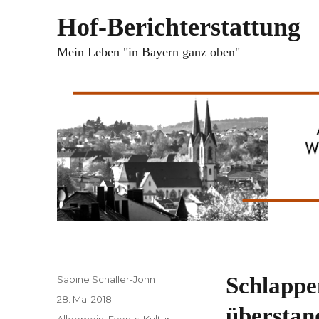
Hof-Berichterstattung
Mein Leben "in Bayern ganz oben"
Autor
Schlappe
Sabine Schaller-John
Veröffentlicht
28. Mai 2018
überstan
am
Kategorien
Allgemein
,
Events
,
Kultur