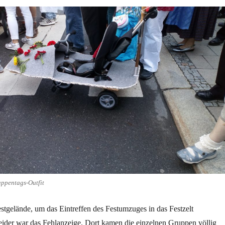
appentags-Outfit
tgelände, um das Eintreffen des Festumzuges in das Festzelt
eider war das Fehlanzeige. Dort kamen die einzelnen Gruppen völlig