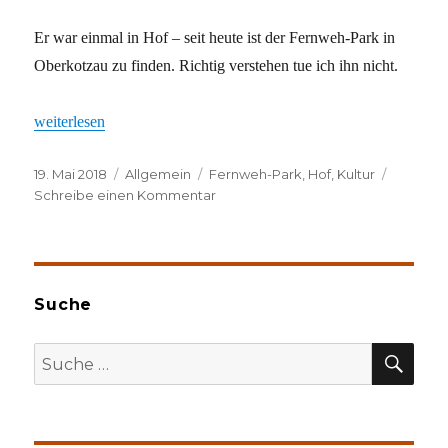
Er war einmal in Hof – seit heute ist der Fernweh-Park in
Oberkotzau zu finden. Richtig verstehen tue ich ihn nicht.
„Revival des Fernweh-Parks“
weiterlesen
Veröffentlicht
Kategorien
Schlagwörter
19. Mai 2018
Allgemein
Fernweh-Park
,
Hof
,
Kultur
am
zu
Schreibe einen Kommentar
Revival
des
Fernweh-
Parks
Suche
SU
Suche
nach: