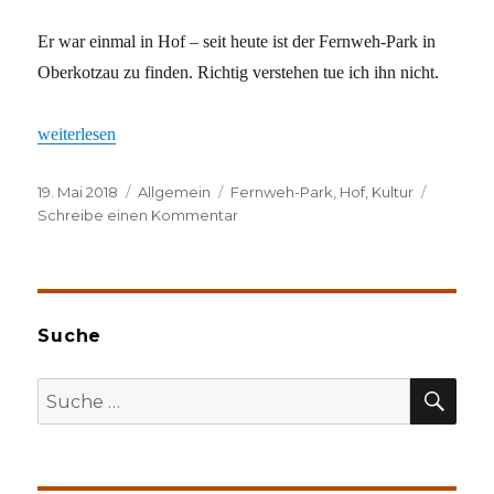
Er war einmal in Hof – seit heute ist der Fernweh-Park in
Oberkotzau zu finden. Richtig verstehen tue ich ihn nicht.
„Revival des Fernweh-Parks“
weiterlesen
Veröffentlicht
Kategorien
Schlagwörter
19. Mai 2018
Allgemein
Fernweh-Park
,
Hof
,
Kultur
am
zu
Schreibe einen Kommentar
Revival
des
Fernweh-
Parks
Suche
SU
Suche
nach: