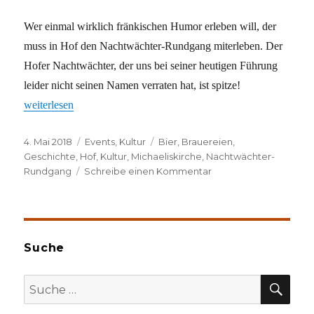
Wer einmal wirklich fränkischen Humor erleben will, der
muss in Hof den Nachtwächter-Rundgang miterleben. Der
Hofer Nachtwächter, der uns bei seiner heutigen Führung
leider nicht seinen Namen verraten hat, ist spitze!
„Ein großer Spaß“
weiterlesen
Veröffentlicht
Kategorien
Schlagwörter
4. Mai 2018
Events
,
Kultur
Bier
,
Brauereien
,
am
Geschichte
,
Hof
,
Kultur
,
Michaeliskirche
,
Nachtwächter-
zu
Rundgang
Schreibe einen Kommentar
Ein
großer
Spaß
Suche
SU
Suche
nach: