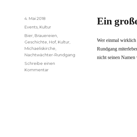
Veröffentlicht
Ein groß
4. Mai 2018
am
Kategorien
Events
,
Kultur
Schlagwörter
Bier
,
Brauereien
,
Wer einmal wirklich
Geschichte
,
Hof
,
Kultur
,
Michaeliskirche
,
Rundgang miterleben
Nachtwächter-Rundgang
nicht seinen Namen ve
Schreibe einen
zu
Kommentar
Ein
großer
Spaß