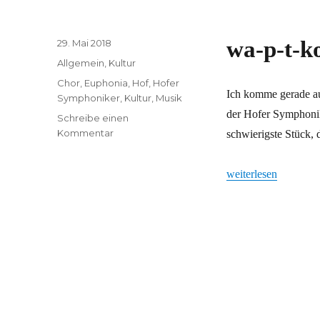
Veröffentlicht
wa-p-t-ko
29. Mai 2018
am
Kategorien
Allgemein
,
Kultur
Schlagwörter
Chor
,
Euphonia
,
Hof
,
Hofer
Ich komme gerade a
Symphoniker
,
Kultur
,
Musik
der Hofer Symphonik
Schreibe einen
zu
Kommentar
schwierigste Stück, 
wa-
p-
„wa-p-t-kong und ta-
weiterlesen
t-
kong
und
ta-
ki-
si-
ka-
to-
ng