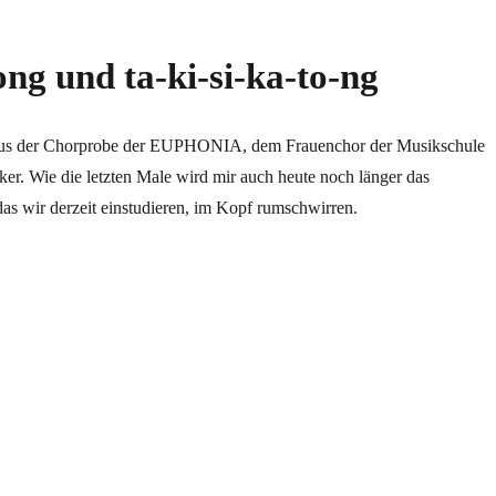
ng und ta-ki-si-ka-to-ng
us der Chorprobe der EUPHONIA, dem Frauenchor der Musikschule
er. Wie die letzten Male wird mir auch heute noch länger das
das wir derzeit einstudieren, im Kopf rumschwirren.
ki-si-ka-to-ng“