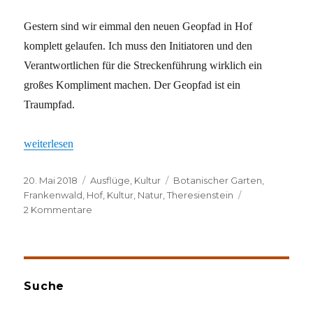
Gestern sind wir eimmal den neuen Geopfad in Hof
komplett gelaufen. Ich muss den Initiatoren und den
Verantwortlichen für die Streckenführung wirklich ein
großes Kompliment machen. Der Geopfad ist ein
Traumpfad.
„Geopfad ist Traumpfad“
weiterlesen
Veröffentlicht
Kategorien
Schlagwörter
20. Mai 2018
Ausflüge
,
Kultur
Botanischer Garten
,
am
Frankenwald
,
Hof
,
Kultur
,
Natur
,
Theresienstein
zu
2 Kommentare
Geopfad
ist
Traumpfad
Suche