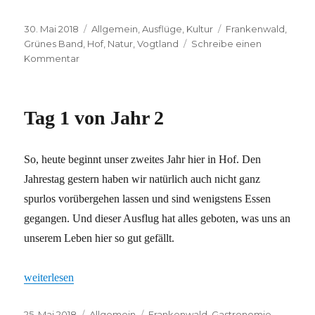
Veröffentlicht
Kategorien
Schlagwörter
30. Mai 2018
Allgemein
,
Ausflüge
,
Kultur
Frankenwald
,
am
Grünes Band
,
Hof
,
Natur
,
Vogtland
Schreibe einen
zu
Kommentar
Grünes
Band
ist
Tag 1 von Jahr 2
immer
gut
So, heute beginnt unser zweites Jahr hier in Hof. Den
Jahrestag gestern haben wir natürlich auch nicht ganz
spurlos vorübergehen lassen und sind wenigstens Essen
gegangen. Und dieser Ausflug hat alles geboten, was uns an
unserem Leben hier so gut gefällt.
„Tag 1 von Jahr 2“
weiterlesen
Veröffentlicht
Kategorien
Schlagwörter
25. Mai 2018
Allgemein
Frankenwald
,
Gastronomie
,