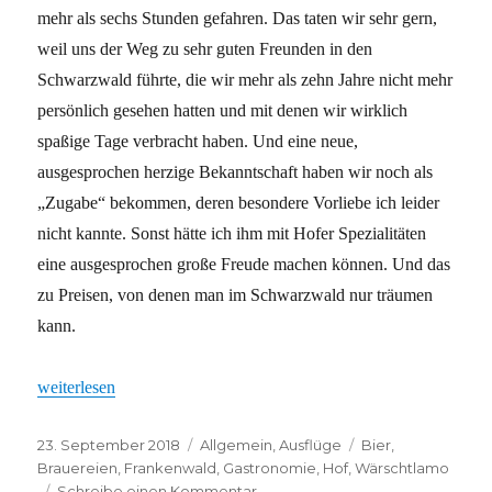
mehr als sechs Stunden gefahren. Das taten wir sehr gern,
weil uns der Weg zu sehr guten Freunden in den
Schwarzwald führte, die wir mehr als zehn Jahre nicht mehr
persönlich gesehen hatten und mit denen wir wirklich
spaßige Tage verbracht haben. Und eine neue,
ausgesprochen herzige Bekanntschaft haben wir noch als
„Zugabe“ bekommen, deren besondere Vorliebe ich leider
nicht kannte. Sonst hätte ich ihm mit Hofer Spezialitäten
eine ausgesprochen große Freude machen können. Und das
zu Preisen, von denen man im Schwarzwald nur träumen
kann.
„Ein Wochenende mit „Wiener“-Erkenntnissen“
weiterlesen
Veröffentlicht
Kategorien
Schlagwörter
23. September 2018
Allgemein
,
Ausflüge
Bier
,
am
Brauereien
,
Frankenwald
,
Gastronomie
,
Hof
,
Wärschtlamo
zu
Schreibe einen Kommentar