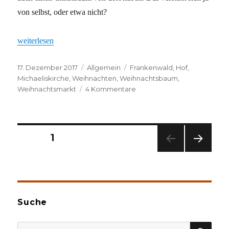
von selbst, oder etwa nicht?
„Fränkischer Baum“
weiterlesen
Veröffentlicht
Kategorien
Schlagwörter
17. Dezember 2017
Allgemein
Frankenwald
,
Hof
,
am
Michaeliskirche
,
Weihnachten
,
Weihnachtsbaum
,
zu
Weihnachtsmarkt
4 Kommentare
Fränkischer
Baum
Seitennummerierung
SEITE
1
NÄC
der
HSTE
SEIT
Beiträge
E
Suche
SU
Suche