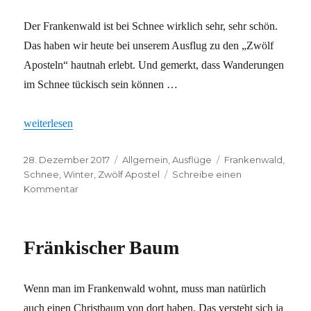
was
Der Frankenwald ist bei Schnee wirklich sehr, sehr schön.
ich
hab‘
Das haben wir heute bei unserem Ausflug zu den „Zwölf
Aposteln“ hautnah erlebt. Und gemerkt, dass Wanderungen
im Schnee tückisch sein können …
„Winterausflug“
weiterlesen
Veröffentlicht
Kategorien
Schlagwörter
28. Dezember 2017
Allgemein
,
Ausflüge
Frankenwald
,
am
Schnee
,
Winter
,
Zwölf Apostel
Schreibe einen
zu
Kommentar
Winterausflug
Fränkischer Baum
Wenn man im Frankenwald wohnt, muss man natürlich
auch einen Christbaum von dort haben. Das versteht sich ja