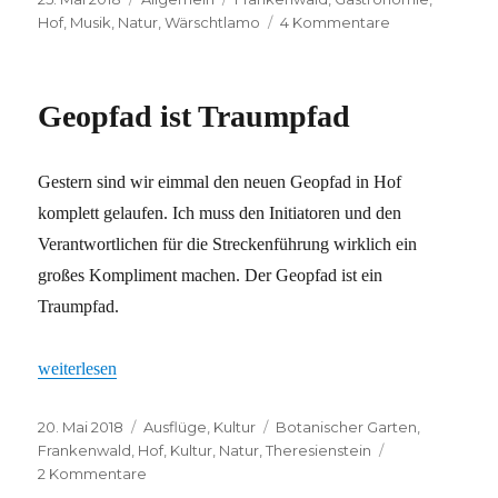
am
zu
Hof
,
Musik
,
Natur
,
Wärschtlamo
4 Kommentare
Tag
1
von
Geopfad ist Traumpfad
Jahr
2
Gestern sind wir eimmal den neuen Geopfad in Hof
komplett gelaufen. Ich muss den Initiatoren und den
Verantwortlichen für die Streckenführung wirklich ein
großes Kompliment machen. Der Geopfad ist ein
Traumpfad.
„Geopfad ist Traumpfad“
weiterlesen
Veröffentlicht
Kategorien
Schlagwörter
20. Mai 2018
Ausflüge
,
Kultur
Botanischer Garten
,
am
Frankenwald
,
Hof
,
Kultur
,
Natur
,
Theresienstein
zu
2 Kommentare
Geopfad