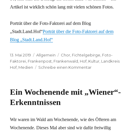
Artikel ist wirklich schön lang mit vielen schönen Fotos.
Porträt über die Foto-Faktorei auf dem Blog
„Stadt.Land.Hof“
Porträt über die Foto-Faktorei auf dem
Blog „Stadt.Land.Hof“
Veröffentlicht
Kategorien
Schlagwörter
13. Mai 2019
Allgemein
Chor
,
Fichtelgebirge
,
Foto-
am
Faktorei
,
Frankenpost
,
Frankenwald
,
Hof
,
Kultur
,
Landkreis
zu
Hof
,
Medien
Schreibe einen Kommentar
Jetzt
kommen
wir
Ein Wochenende mit „Wiener“-
ganz
groß
Erkenntnissen
raus
–
hoffentlich!
Wir waren im Wald am Wochenende, wie des Öfteren am
Wochenende. Dieses Mal aber sind wir dafür freiwillig