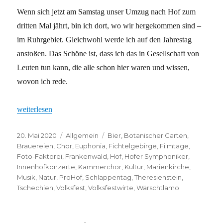
Wenn sich jetzt am Samstag unser Umzug nach Hof zum
dritten Mal jährt, bin ich dort, wo wir hergekommen sind –
im Ruhrgebiet. Gleichwohl werde ich auf den Jahrestag
anstoßen. Das Schöne ist, dass ich das in Gesellschaft von
Leuten tun kann, die alle schon hier waren und wissen,
wovon ich rede.
„Aller guten Dinge sind drei“
weiterlesen
Veröffentlicht
Kategorien
Schlagwörter
20. Mai 2020
Allgemein
Bier
,
Botanischer Garten
,
am
Brauereien
,
Chor
,
Euphonia
,
Fichtelgebirge
,
Filmtage
,
Foto-Faktorei
,
Frankenwald
,
Hof
,
Hofer Symphoniker
,
Innenhofkonzerte
,
Kammerchor
,
Kultur
,
Marienkirche
,
Musik
,
Natur
,
ProHof
,
Schlappentag
,
Theresienstein
,
Tschechien
,
Volksfest
,
Volksfestwirte
,
Wärschtlamo