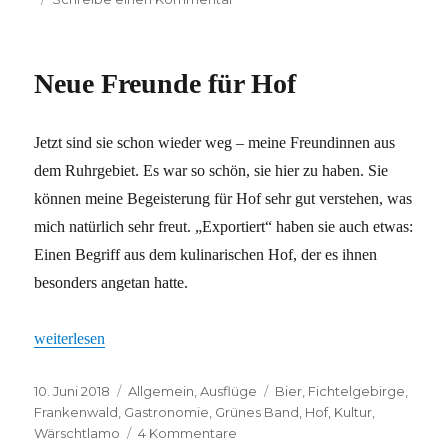
Ein
Wochenende
mit
Neue Freunde für Hof
„Wiener“-
Erkenntnissen
Jetzt sind sie schon wieder weg – meine Freundinnen aus
dem Ruhrgebiet. Es war so schön, sie hier zu haben. Sie
können meine Begeisterung für Hof sehr gut verstehen, was
mich natürlich sehr freut. „Exportiert“ haben sie auch etwas:
Einen Begriff aus dem kulinarischen Hof, der es ihnen
besonders angetan hatte.
„Neue Freunde für Hof“
weiterlesen
Veröffentlicht
Kategorien
Schlagwörter
10. Juni 2018
Allgemein
,
Ausflüge
Bier
,
Fichtelgebirge
,
am
Frankenwald
,
Gastronomie
,
Grünes Band
,
Hof
,
Kultur
,
zu
Wärschtlamo
4 Kommentare