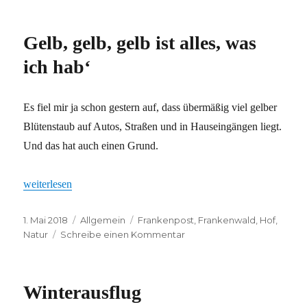
ist
Traumpfad
Gelb, gelb, gelb ist alles, was
ich hab‘
Es fiel mir ja schon gestern auf, dass übermäßig viel gelber
Blütenstaub auf Autos, Straßen und in Hauseingängen liegt.
Und das hat auch einen Grund.
„Gelb, gelb, gelb ist alles, was ich hab‘“
weiterlesen
Veröffentlicht
Kategorien
Schlagwörter
1. Mai 2018
Allgemein
Frankenpost
,
Frankenwald
,
Hof
,
am
zu
Natur
Schreibe einen Kommentar
Gelb,
gelb,
gelb
Winterausflug
ist
alles,