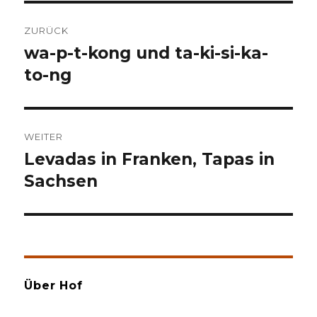
Beitragsnavigation
ZURÜCK
wa-p-t-kong und ta-ki-si-ka-
Vorheriger
Beitrag:
to-ng
WEITER
Levadas in Franken, Tapas in
Nächster
Beitrag:
Sachsen
Über Hof