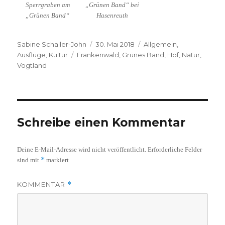
Sperrgraben am
„Grünen Band“ bei
„Grünen Band“
Hasenreuth
Autor
Veröffentlicht
Kategorien
Sabine Schaller-John
30. Mai 2018
Allgemein
,
Schlagwörter
am
Ausflüge
,
Kultur
Frankenwald
,
Grünes Band
,
Hof
,
Natur
,
Vogtland
Schreibe einen Kommentar
Deine E-Mail-Adresse wird nicht veröffentlicht.
Erforderliche Felder
*
sind mit
markiert
KOMMENTAR
*