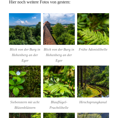
Hier noch weitere Fotos von gestern:
Blick von der Burg in
Blick von der Burg in
Frühe Adonislibelle
Hohenberg an der
Hohenberg an der
Eger
Eger
Siebenstern mit acht
Blauflügel-
Hirschsprungkanal
Blütenblättern
Prachtlibelle