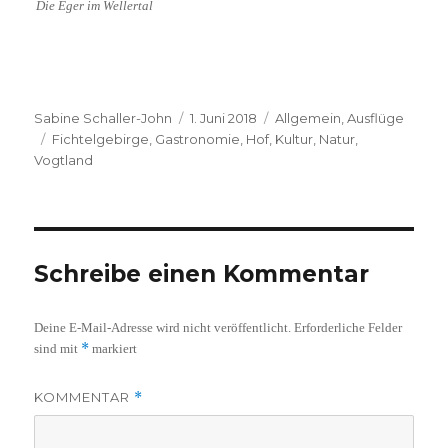
Die Eger im Wellertal
Autor
Veröffentlicht
Kategorien
Sabine Schaller-John
1. Juni 2018
Allgemein
,
Ausflüge
Schlagwörter
am
Fichtelgebirge
,
Gastronomie
,
Hof
,
Kultur
,
Natur
,
Vogtland
Schreibe einen Kommentar
Deine E-Mail-Adresse wird nicht veröffentlicht.
Erforderliche Felder
*
sind mit
markiert
KOMMENTAR
*