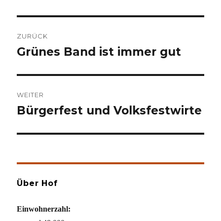
Beitragsnavigation
ZURÜCK
Grünes Band ist immer gut
Vorheriger
Beitrag:
WEITER
Bürgerfest und Volksfestwirte
Nächster
Beitrag:
Über Hof
Einwohnerzahl: