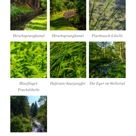
Hirschsprungkanal
Hirschsprungkanal
Plattbauch-Libelle
Blauflügel-
Hufeisen-Azurjungfer
Die Eger im Wellertal
Prachtlibelle