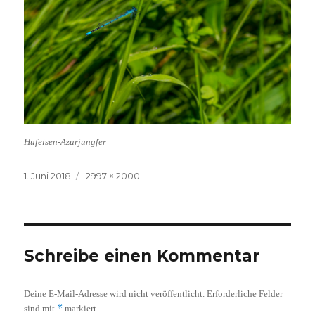
Hufeisen-Azurjungfer
Veröffentlicht
Volle
1. Juni 2018
2997 × 2000
am
Größe
Schreibe einen Kommentar
Deine E-Mail-Adresse wird nicht veröffentlicht.
Erforderliche Felder
*
sind mit
markiert