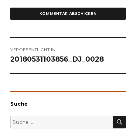
Beitragsnavigation
VERÖFFENTLICHT IN
20180531103856_DJ_0028
Suche
SU
Suche
nach: