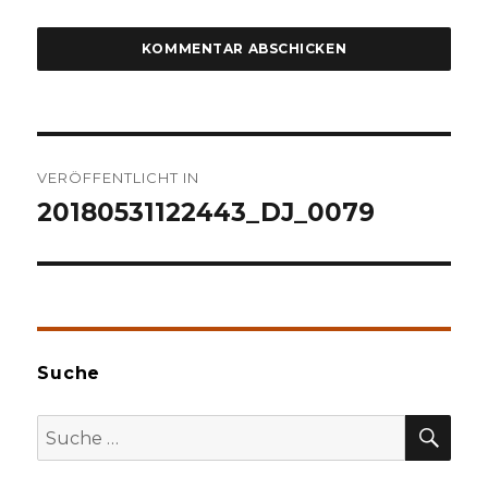
Beitragsnavigation
VERÖFFENTLICHT IN
20180531122443_DJ_0079
Suche
SU
Suche
nach: