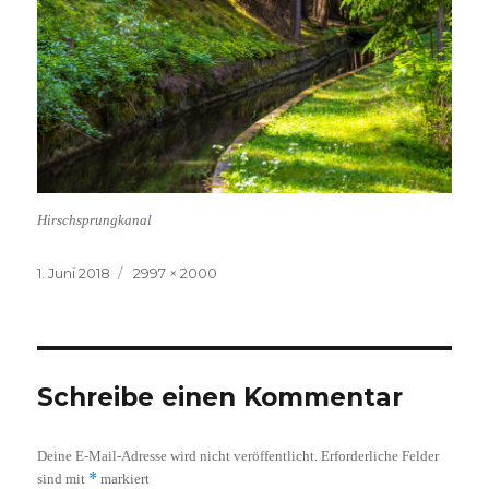
Hirschsprungkanal
Veröffentlicht
Volle
1. Juni 2018
2997 × 2000
am
Größe
Schreibe einen Kommentar
Deine E-Mail-Adresse wird nicht veröffentlicht.
Erforderliche Felder
*
sind mit
markiert