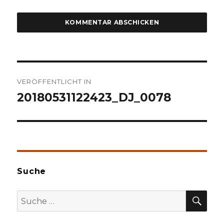
Beitragsnavigation
VERÖFFENTLICHT IN
20180531122423_DJ_0078
Suche
SU
Suche
nach: