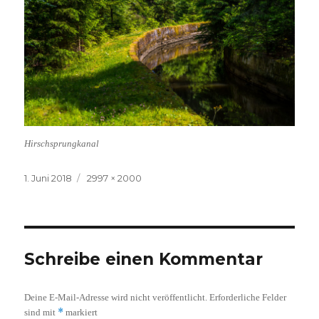
Hirschsprungkanal
Veröffentlicht
Volle
1. Juni 2018
2997 × 2000
am
Größe
Schreibe einen Kommentar
Deine E-Mail-Adresse wird nicht veröffentlicht.
Erforderliche Felder
*
sind mit
markiert