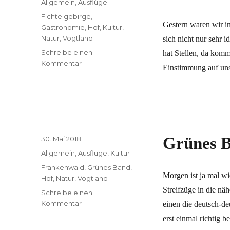
Kategorien
Allgemein
,
Ausflüge
Schlagwörter
Fichtelgebirge
,
Gestern waren wir i
Gastronomie
,
Hof
,
Kultur
,
Natur
,
Vogtland
sich nicht nur sehr 
Schreibe einen
hat Stellen, da kom
zu
Kommentar
Einstimmung auf un
Levadas
in
Franken,
Tapas
in
Sachsen
Veröffentlicht
Grünes B
30. Mai 2018
am
Kategorien
Allgemein
,
Ausflüge
,
Kultur
Schlagwörter
Frankenwald
,
Grünes Band
,
Morgen ist ja mal wi
Hof
,
Natur
,
Vogtland
Streifzüge in die nä
Schreibe einen
zu
Kommentar
einen die deutsch-de
Grünes
erst einmal richtig 
Band