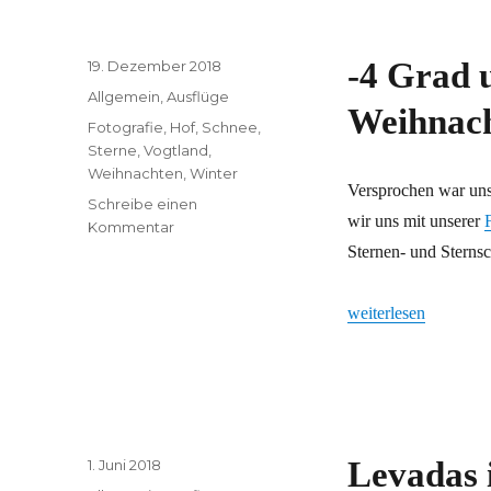
Veröffentlicht
-4 Grad u
19. Dezember 2018
am
Kategorien
Allgemein
,
Ausflüge
Weihnach
Schlagwörter
Fotografie
,
Hof
,
Schnee
,
Sterne
,
Vogtland
,
Weihnachten
,
Winter
Versprochen war uns 
Schreibe einen
wir uns mit unserer
zu
Kommentar
-4
Sternen- und Sterns
Grad
und
„-4 Grad und eine W
weiterlesen
eine
Weihnachtskarte
Veröffentlicht
Levadas 
1. Juni 2018
am