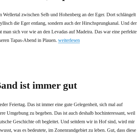
m Wellertal zwischen Selb und Hohenberg an der Eger. Dort schlängelt
idyllisch die Eger entlang, sondern auch der Hirschsprungkanal. Und der
mt man sich vor wie an den Levadas auf Madeira. Das war eine perfekte
„Levadas in Franken, Tapas in Sachsen“
seren Tapas-Abend in Plauen.
weiterlesen
and ist immer gut
eder Feiertag. Das ist immer eine gute Gelegenheit, sich mal auf
here Umgebung zu begeben. Das ist auch deshalb hochinteressant, weil
utsche Geschichte oft begleitet. Und seitdem wir in Hof sind, wird mir
bewusst, was es bedeutete, im Zonenrandgebiet zu leben. Gut, dass diese