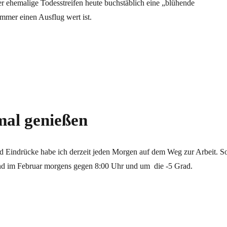
der ehemalige Todesstreifen heute buchstäblich eine „blühende
immer einen Ausflug wert ist.
mer gut“
mal genießen
d Eindrücke habe ich derzeit jeden Morgen auf dem Weg zur Arbeit. S
and im Februar morgens gegen 8:00 Uhr und um die -5 Grad.
en“