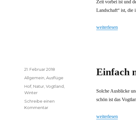
Zeit vorbei ist und 
ist
immer
Landschaft“ ist, die 
gut
„Grünes Band ist im
weiterlesen
Veröffentlicht
Einfach 
21. Februar 2018
am
Kategorien
Allgemein
,
Ausflüge
Schlagwörter
Hof
,
Natur
,
Vogtland
,
Solche Ausblicke un
Winter
schön ist das Vogtl
Schreibe einen
zu
Kommentar
Einfach
„Einfach mal genieß
weiterlesen
mal
genießen