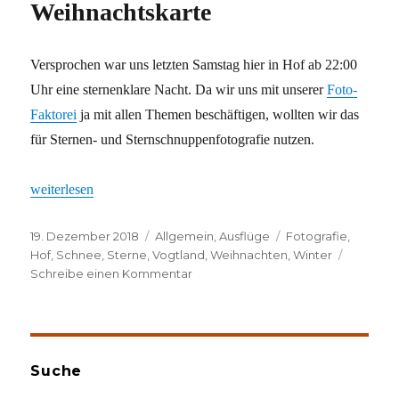
Weihnachtskarte
Versprochen war uns letzten Samstag hier in Hof ab 22:00
Uhr eine sternenklare Nacht. Da wir uns mit unserer
Foto-
Faktorei
ja mit allen Themen beschäftigen, wollten wir das
für Sternen- und Sternschnuppenfotografie nutzen.
„-4 Grad und eine Weihnachtskarte“
weiterlesen
Veröffentlicht
Kategorien
Schlagwörter
19. Dezember 2018
Allgemein
,
Ausflüge
Fotografie
,
am
Hof
,
Schnee
,
Sterne
,
Vogtland
,
Weihnachten
,
Winter
zu
Schreibe einen Kommentar
-4
Grad
und
eine
Weihnachtskarte
Suche