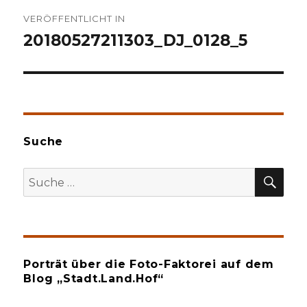
Beitragsnavigation
VERÖFFENTLICHT IN
20180527211303_DJ_0128_5
Suche
SU
Suche
nach:
Porträt über die Foto-Faktorei auf dem
Blog „Stadt.Land.Hof“