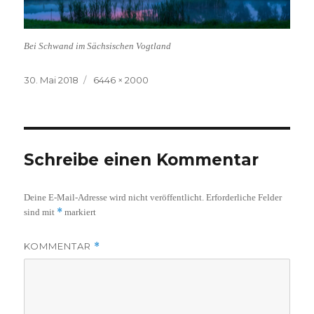
Bei Schwand im Sächsischen Vogtland
Veröffentlicht
Volle
30. Mai 2018
6446 × 2000
am
Größe
Schreibe einen Kommentar
Deine E-Mail-Adresse wird nicht veröffentlicht.
Erforderliche Felder
*
sind mit
markiert
KOMMENTAR
*