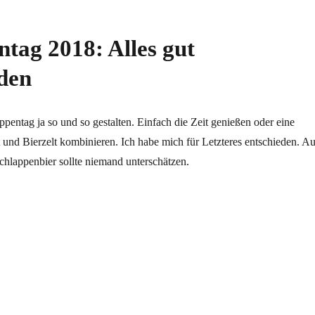
ntag 2018: Alles gut
den
entag ja so und so gestalten. Einfach die Zeit genießen oder eine
und Bierzelt kombinieren. Ich habe mich für Letzteres entschieden. A
hlappenbier sollte niemand unterschätzen.
 Alles gut überstanden“