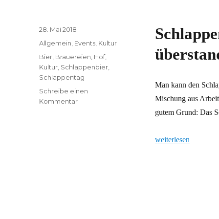
Veröffentlicht
Schlappe
28. Mai 2018
am
Kategorien
Allgemein
,
Events
,
Kultur
überstan
Schlagwörter
Bier
,
Brauereien
,
Hof
,
Kultur
,
Schlappenbier
,
Schlappentag
Man kann den Schlapp
Schreibe einen
Mischung aus Arbeit 
zu
Kommentar
Schlappentag
gutem Grund: Das Sc
2018:
Alles
„Schlappentag 2018:
weiterlesen
gut
überstanden