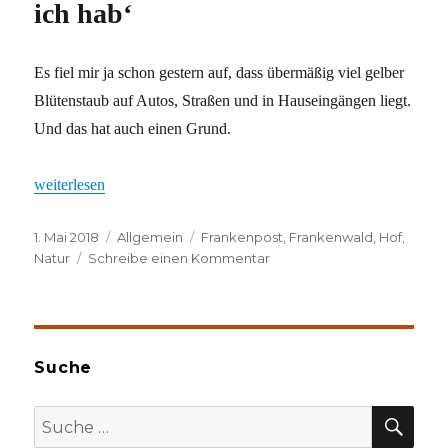
ich hab‘
Es fiel mir ja schon gestern auf, dass übermäßig viel gelber
Blütenstaub auf Autos, Straßen und in Hauseingängen liegt.
Und das hat auch einen Grund.
„Gelb, gelb, gelb ist alles, was ich hab‘“
weiterlesen
Veröffentlicht
Kategorien
Schlagwörter
1. Mai 2018
Allgemein
Frankenpost
,
Frankenwald
,
Hof
,
am
zu
Natur
Schreibe einen Kommentar
Gelb,
gelb,
gelb
ist
alles,
Suche
was
ich
SU
Suche
hab‘
nach: