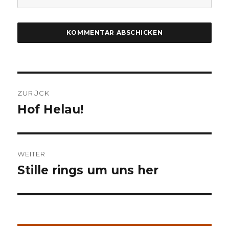
Beitragsnavigation
ZURÜCK
Hof Helau!
Vorheriger
Beitrag:
WEITER
Stille rings um uns her
Nächster
Beitrag: