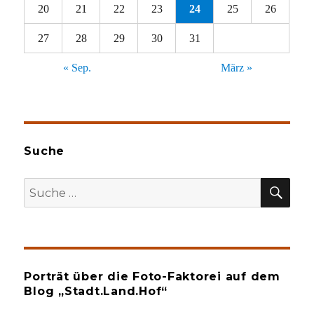
20
21
22
23
24
25
26
27
28
29
30
31
« Sep.
März »
Suche
SU
Suche
nach:
Porträt über die Foto-Faktorei auf dem
Blog „Stadt.Land.Hof“