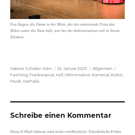
Eva Hagen, die Dame in der Mitte, der der amtierende Prinz das
Mikro unter die Nase hält, war bei der Inthronisation voll in ihrem
Element.
Autor
Veröffentlicht
Kategorien
Schlagw
Sabine Schaller-John
24. Januar 2020
Allgemein
am
Fasching
,
Frankenpost
,
Hof
,
Inthronsation
,
Karneval
,
Kultur
,
Musik
,
Narhalla
Schreibe einen Kommentar
Deine E-Mail-Adresse wird nicht veröffentlicht.
Erforderliche Felder