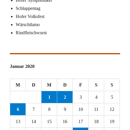
Hofer Symphoniker
Schlappentag
Hofer Volksfest
Wärschtlamo
Rindfleischwurst
Januar 2020
M
D
M
D
F
S
S
1
2
3
4
5
6
7
8
9
10
11
12
13
14
15
16
17
18
19