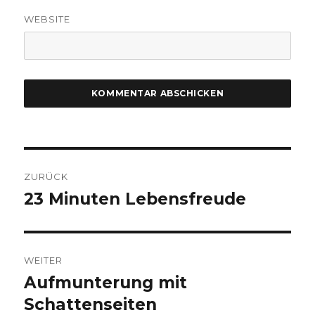
WEBSITE
Beitragsnavigation
ZURÜCK
23 Minuten Lebensfreude
Vorheriger
Beitrag:
WEITER
Aufmunterung mit
Nächster
Beitrag:
Schattenseiten