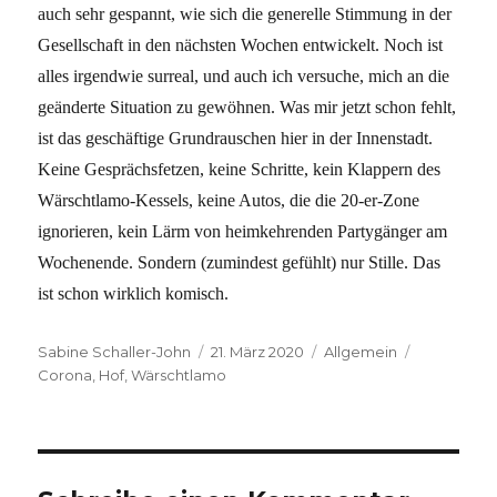
auch sehr gespannt, wie sich die generelle Stimmung in der
Gesellschaft in den nächsten Wochen entwickelt. Noch ist
alles irgendwie surreal, und auch ich versuche, mich an die
geänderte Situation zu gewöhnen. Was mir jetzt schon fehlt,
ist das geschäftige Grundrauschen hier in der Innenstadt.
Keine Gesprächsfetzen, keine Schritte, kein Klappern des
Wärschtlamo-Kessels, keine Autos, die die 20-er-Zone
ignorieren, kein Lärm von heimkehrenden Partygänger am
Wochenende. Sondern (zumindest gefühlt) nur Stille. Das
ist schon wirklich komisch.
Autor
Veröffentlicht
Kategorien
Schlagwör
Sabine Schaller-John
21. März 2020
Allgemein
am
Corona
,
Hof
,
Wärschtlamo