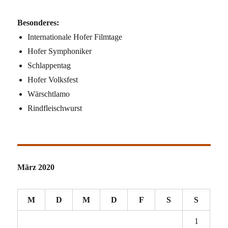
Besonderes:
Internationale Hofer Filmtage
Hofer Symphoniker
Schlappentag
Hofer Volksfest
Wärschtlamo
Rindfleischwurst
März 2020
M
D
M
D
F
S
S
1