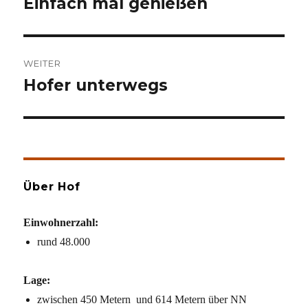
Einfach mal genießen
Vorheriger
Beitrag:
WEITER
Hofer unterwegs
Nächster
Beitrag:
Über Hof
Einwohnerzahl:
rund 48.000
Lage:
zwischen 450 Metern und 614 Metern über NN