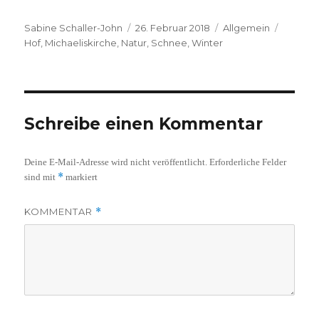
Autor
Veröffentlicht
Kategorien
Schlag
Sabine Schaller-John
26. Februar 2018
Allgemein
am
Hof
,
Michaeliskirche
,
Natur
,
Schnee
,
Winter
Schreibe einen Kommentar
Deine E-Mail-Adresse wird nicht veröffentlicht.
Erforderliche Felder
*
sind mit
markiert
KOMMENTAR
*