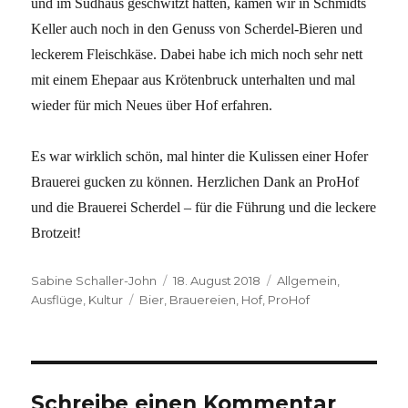
und im Sudhaus geschwitzt hatten, kamen wir in Schmidts
Keller auch noch in den Genuss von Scherdel-Bieren und
leckerem Fleischkäse. Dabei habe ich mich noch sehr nett
mit einem Ehepaar aus Krötenbruck unterhalten und mal
wieder für mich Neues über Hof erfahren.
Es war wirklich schön, mal hinter die Kulissen einer Hofer
Brauerei gucken zu können. Herzlichen Dank an ProHof
und die Brauerei Scherdel – für die Führung und die leckere
Brotzeit!
Autor
Veröffentlicht
Kategorien
Sabine Schaller-John
18. August 2018
Allgemein
,
Schlagwörter
am
Ausflüge
,
Kultur
Bier
,
Brauereien
,
Hof
,
ProHof
Schreibe einen Kommentar