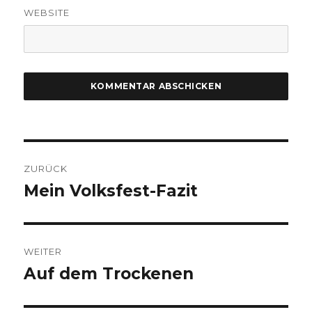
WEBSITE
Beitragsnavigation
ZURÜCK
Mein Volksfest-Fazit
Vorheriger
Beitrag:
WEITER
Auf dem Trockenen
Nächster
Beitrag: