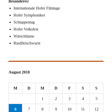
Besonderes:
Internationale Hofer Filmtage
Hofer Symphoniker
Schlappentag
Hofer Volksfest
Wärschtlamo
Rindfleischwurst
August 2018
M
D
M
D
F
S
S
1
2
3
4
5
6
7
8
9
10
11
12