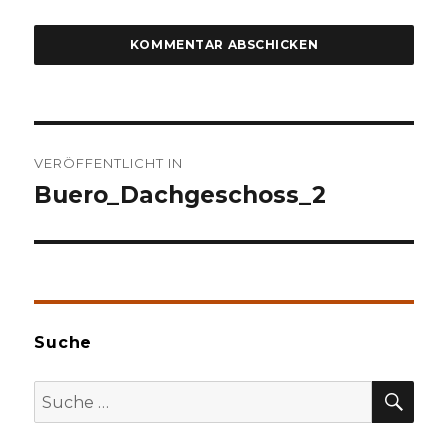
Beitragsnavigation
VERÖFFENTLICHT IN
Buero_Dachgeschoss_2
Suche
SU
Suche
nach: