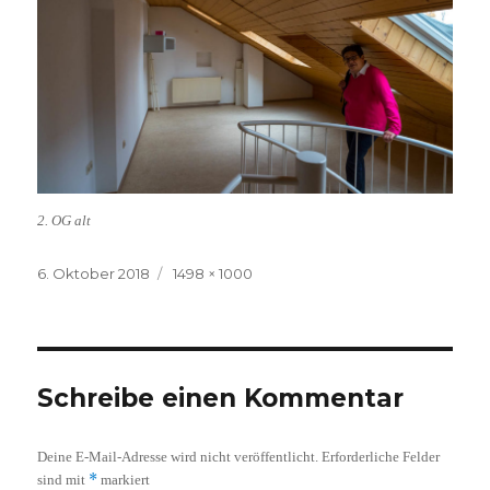
2. OG alt
Veröffentlicht
Volle
6. Oktober 2018
1498 × 1000
am
Größe
Schreibe einen Kommentar
Deine E-Mail-Adresse wird nicht veröffentlicht.
Erforderliche Felder
*
sind mit
markiert