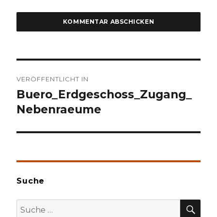
Beitragsnavigation
VERÖFFENTLICHT IN
Buero_Erdgeschoss_Zugang_
Nebenraeume
Suche
SU
Suche