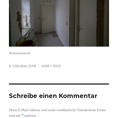
Nebenraum alt
Veröffentlicht
Volle
6. Oktober 2018
1498 × 1000
am
Größe
Schreibe einen Kommentar
Deine E-Mail-Adresse wird nicht veröffentlicht.
Erforderliche Felder
*
sind mit
markiert