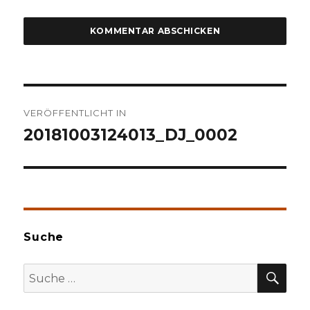
Beitragsnavigation
VERÖFFENTLICHT IN
20181003124013_DJ_0002
Suche
SU
Suche
nach: