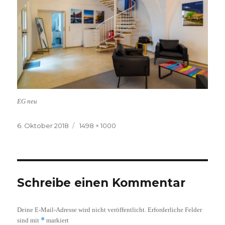
EG neu
Veröffentlicht
Volle
6. Oktober 2018
1498 × 1000
am
Größe
Schreibe einen Kommentar
Deine E-Mail-Adresse wird nicht veröffentlicht.
Erforderliche Felder
*
sind mit
markiert