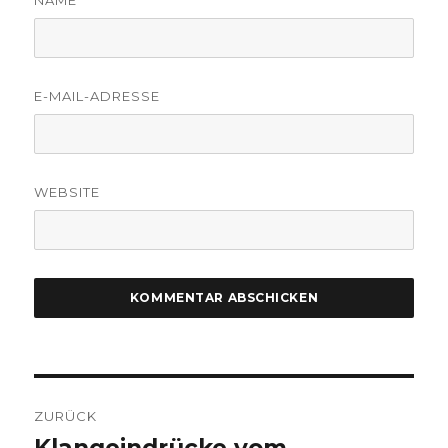
NAME
E-MAIL-ADRESSE
WEBSITE
Beitragsnavigation
ZURÜCK
Vorheriger