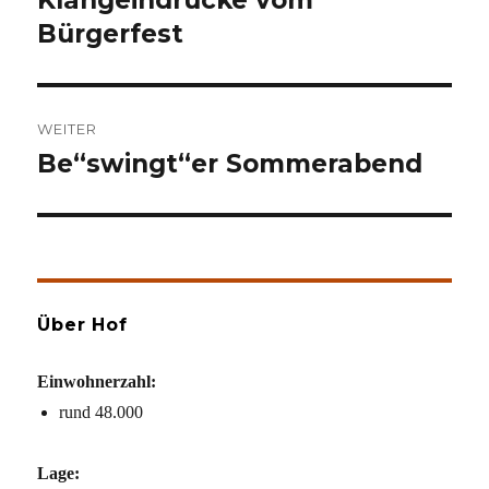
Klangeindrücke vom
Beitrag:
Bürgerfest
WEITER
Be“swingt“er Sommerabend
Nächster
Beitrag:
Über Hof
Einwohnerzahl:
rund 48.000
Lage: