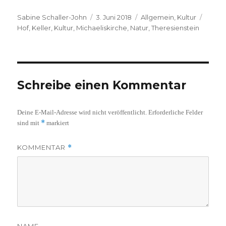
Autor
Veröffentlicht
Kategorien
Schla
Sabine Schaller-John
3. Juni 2018
Allgemein
,
Kultur
am
Hof
,
Keller
,
Kultur
,
Michaeliskirche
,
Natur
,
Theresienstein
Schreibe einen Kommentar
Deine E-Mail-Adresse wird nicht veröffentlicht.
Erforderliche Felder
*
sind mit
markiert
KOMMENTAR
*